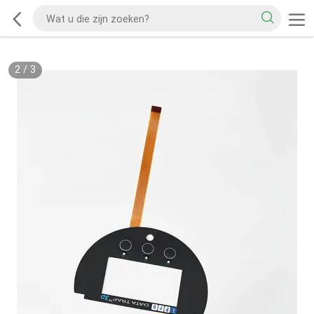
2
/
3