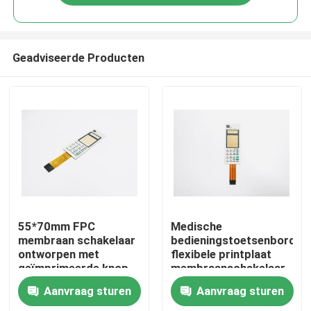
Geadviseerde Producten
Thuis
55*70mm FPC
Medische
membraan schakelaar
bedieningstoetsenbordpa
ontworpen met
flexibele printplaat
Producten
geïmprimeerde knop
membraanschakelaar
en gedrukte zilveren
met gedrukte zilveren
Aanvraag sturen
Aanvraag sturen
geleider
geleider levensduur
Videos