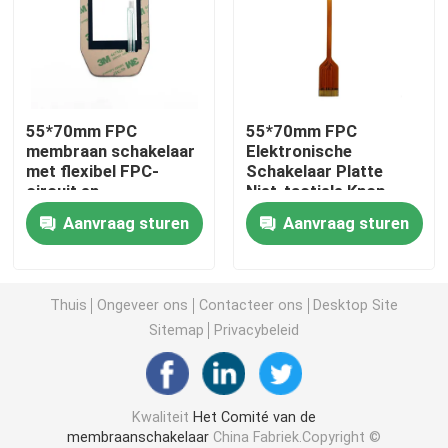
De schakelaar van het HUISDIERENmembraan
FPC-membraanschakelaar
55*70mm FPC
55*70mm FPC
membraan schakelaar
Elektronische
met flexibel FPC-
Schakelaar Platte
LEIDENE Membraanschakelaar
circuit en
Niet-tactiele Knop
randafdrukvorm
voor Verbeterde
Aanvraag sturen
Aanvraag sturen
Functionaliteit
De Schakelaar van het Backlightmembraan
PCB-Membraanschakelaar
Thuis
Ongeveer ons
Contacteer ons
Desktop Site
Sitemap
Privacybeleid
Schakelpaneel van acryl
Kwaliteit
Het Comité van de
Silicone Rubbertoetsenborden
membraanschakelaar
China Fabriek.Copyright ©