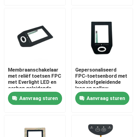
VR-show
Over ons
Fabrieksreis
Membraanschakelaar
Gepersonaliseerd
Kwaliteitscontrole
met reliëf toetsen FPC
FPC-toetsenbord met
met Everlight LED en
koolstofgeleidende
carbon geleidende
laag en pollow
laag
embossingvorm
Contacteer ons
Aanvraag sturen
Aanvraag sturen
Vraag een offerte aan
Het Comité van de membraanschakelaar