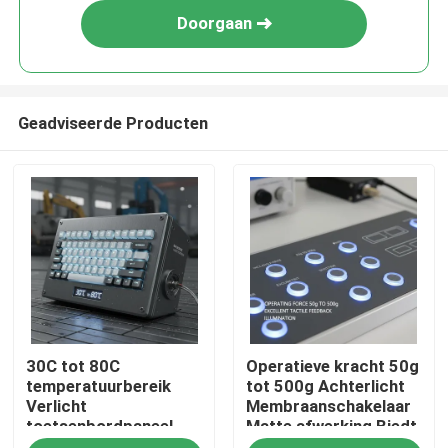
Doorgaan
Geadviseerde Producten
Thuis
30C tot 80C
Operatieve kracht 50g
Producten
temperatuurbereik
tot 500g Achterlicht
Verlicht
Membraanschakelaar
toetsenbordpaneel
Matte afwerking Biedt
Videos
met lichtpositie aan de
uitstekende tactiele