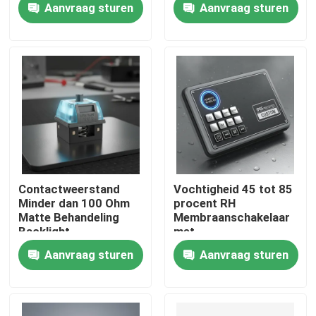
Aanvraag sturen
Aanvraag sturen
achterkant Geschikt
feedback en
voor ruwe omgevingen
verlichting
VR-show
en duurzaam
Over ons
Fabrieksreis
Kwaliteitscontrole
Contactweerstand
Vochtigheid 45 tot 85
Minder dan 100 Ohm
procent RH
Matte Behandeling
Membraanschakelaar
Contacteer ons
Backlight-
met
toetsenbordschakelaar
achtergrondverlichting
Aanvraag sturen
Aanvraag sturen
voor bediening en
gecombineerd met
Vraag een offerte aan
uitstekende voelbare
IP65 Aangepast
feedback
beschermingsniveau
Matte en glanzende
Het Comité van de membraanschakelaar