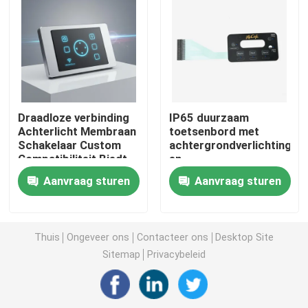
afwerking voor
bediening
De schakelaar van het HUISDIERENmembraan
FPC-membraanschakelaar
Draadloze verbinding
IP65 duurzaam
LEIDENE Membraanschakelaar
Achterlicht Membraan
toetsenbord met
Schakelaar Custom
achtergrondverlichting
Compatibiliteit Biedt
en
De Schakelaar van het Backlightmembraan
draadloze verbinding
membraanschakelaar
Aanvraag sturen
Aanvraag sturen
en verbeterde
met multifunctioneel
gebruikerservaring in
venster
PCB-Membraanschakelaar
bedieningspanele
Thuis
Ongeveer ons
Contacteer ons
Desktop Site
Schakelpaneel van acryl
Sitemap
Privacybeleid
Silicone Rubbertoetsenborden