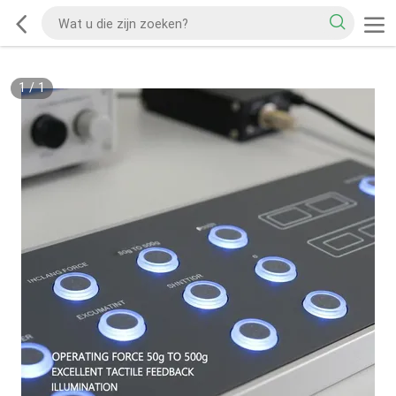
1
/
1