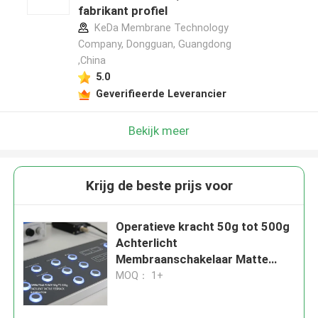
fabrikant profiel
KeDa Membrane Technology
Company, Dongguan, Guangdong
,China
5.0
Geverifieerde Leverancier
Bekijk meer
Krijg de beste prijs voor
Operatieve kracht 50g tot 500g
Achterlicht
Membraanschakelaar Matte
afwerking Biedt uitstekende
MOQ： 1+
tactiele feedback en verlichting