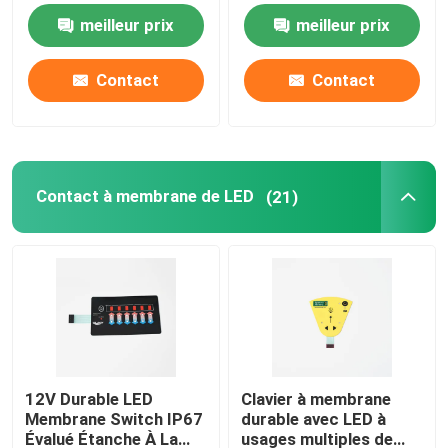
contrôle industriel
médical
meilleur prix
meilleur prix
Contact à membrane d'ANIMAL FAMILIER
Contact
Contact
Contact à membrane de FPC
Contact à membrane de LED
Contact à membrane de LED
(21)
Contact à membrane de contre-jour
Contact à membrane PCB
Panneau de commutation acrylique
12V Durable LED
Clavier à membrane
Membrane Switch IP67
durable avec LED à
Claviers numériques en caoutchouc de silicone
Évalué Étanche À La
usages multiples de