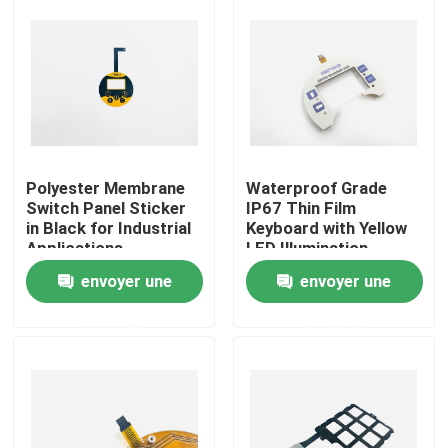
VR Show
A propos de nous
Visite d'usine
Polyester Membrane
Waterproof Grade
Switch Panel Sticker
IP67 Thin Film
in Black for Industrial
Keyboard with Yellow
Contrôle de la qualité
Applications
LED Illumination
envoyer une
envoyer une
Contact
demande
demande
Demande de soumission
Panneau de contact à membrane