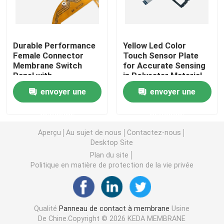
Contact à membrane d'ANIMAL FAMILIER
Durable Performance
Yellow Led Color
Female Connector
Touch Sensor Plate
Contact à membrane de FPC
Membrane Switch
for Accurate Sensing
Panel with
in Polyester Material
Customizable
Contact à membrane de LED
envoyer une
envoyer une
Embossing and 4-LEG
Metal Dome
demande
demande
Contact à membrane de contre-jour
Aperçu
Au sujet de nous
Contactez-nous
Desktop Site
Contact à membrane PCB
Plan du site
Politique en matière de protection de la vie privée
Panneau de commutation acrylique
Qualité
Panneau de contact à membrane
Usine
Claviers numériques en caoutchouc de silicone
De Chine.Copyright © 2026 KEDA MEMBRANE