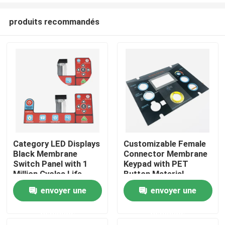
produits recommandés
Category LED Displays
Customizable Female
Black Membrane
Connector Membrane
Aperçu
Switch Panel with 1
Keypad with PET
Million Cycles Life
Button Material
Span
envoyer une
envoyer une
Produits
demande
demande
Vidéos