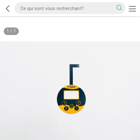
1
/
1