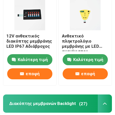
Διακόπτης μεμβρανών της PET
Διακόπτης μεμβρανών FPC
12V ανθεκτικός
Ανθεκτικό
διακόπτης μεμβράνης
πληκτρολόγιο
Διακόπτης μεμβρανών οδηγήσεων
LED IP67 Αδιάβροχος
μεμβράνης με LED
ακανόνιστου
σχήματος πολλαπλών
Καλύτερη τιμή
Καλύτερη τιμή
χρήσεων
Διακόπτης μεμβρανών Backlight
επαφή
επαφή
Διακόπτης μεμβρανών PCB
Ακρυλικός πίνακας διακόπτη
Διακόπτης μεμβρανών Backlight
(27)
Λαστιχένια αριθμητικά πληκτρολόγια σιλικόνης