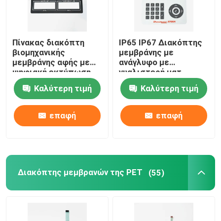
Πίνακας διακόπτη
IP65 IP67 Διακόπτης
βιομηχανικής
μεμβράνης με
μεμβράνης αφής με
ανάγλυφο με
ψηφιακή εκτύπωση
γυαλιστερή ματ
μεταξοτυπίας
παγωμένη επιφάνεια
Καλύτερη τιμή
Καλύτερη τιμή
επαφή
επαφή
Διακόπτης μεμβρανών της PET
(55)