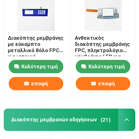
Εμφάνιση VR
Σχετικά με εμάς
Διακόπτης μεμβράνης
Ανθεκτικός
με εύκαμπτο
διακόπτης μεμβράνης
μεταλλικό θόλο FPC
FPC, πληκτρολόγιο
για ιατρικό
μεμβράνης LED για
Γύρος εργοστασίων
εξοπλισμό
ιατρικό εξοπλισμό
Καλύτερη τιμή
Καλύτερη τιμή
βιομηχανικού ελέγχου
Ποιοτικός έλεγχος
επαφή
επαφή
επαφή
Ζητήστε ένα απόσπασμα
Διακόπτης μεμβρανών οδηγήσεων
(21)
Επιτροπή διακοπτών μεμβρανών