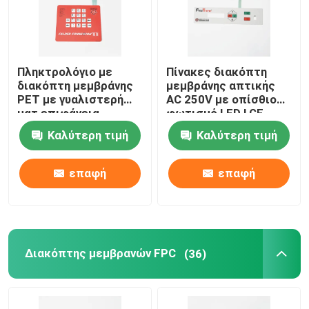
Πληκτρολόγιο με
Πίνακες διακόπτη
διακόπτη μεμβράνης
μεμβράνης απτικής
PET με γυαλιστερή
AC 250V με οπίσθιο
ματ επιφάνεια
φωτισμό LED LGF
Καλύτερη τιμή
Καλύτερη τιμή
επαφή
επαφή
Αρχική Σελίδα
Διακόπτης μεμβρανών FPC
(36)
Προϊόντα
Βίντεο