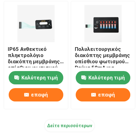
Γραφικός διακόπτης μεμβράνης επικάλυψης
διακόπτης πληκτρολογίων μεμβρανών
IP65 Ανθεκτικό
Πολυλειτουργικός
Όργανο οδοντικής ομορφιάς
πληκτρολόγιο
διακόπτης μεμβράνης
διακόπτη μεμβράνης
οπίσθιου φωτισμού
οπίσθιου φωτισμού
Ρεύμα 50mA για
με παράθυρο
Automotive Medical
Καλύτερη τιμή
Καλύτερη τιμή
πολλαπλών χρήσεων
επαφή
επαφή
Δείτε περισσότερων