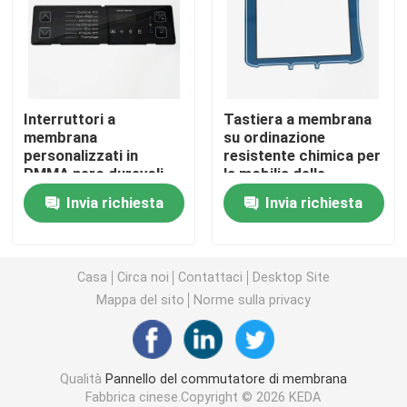
Commutatore di membrana dell'ANIMALE DOMESTICO
Commutatore di membrana di FPC
Interruttori a
Tastiera a membrana
membrana
su ordinazione
personalizzati in
resistente chimica per
Commutatore di membrana del LED
PMMA nero durevoli
la mobilia delle
per multimedia
esposizioni dei segni
Invia richiesta
Invia richiesta
Commutatore di membrana della lampadina
Commutatore di membrana del PWB
Casa
Circa noi
Contattaci
Desktop Site
Mappa del sito
Norme sulla privacy
Pannello interruttori in acrilico
Qualità
Pannello del commutatore di membrana
Tastiere della gomma di silicone
Fabbrica cinese.Copyright © 2026 KEDA