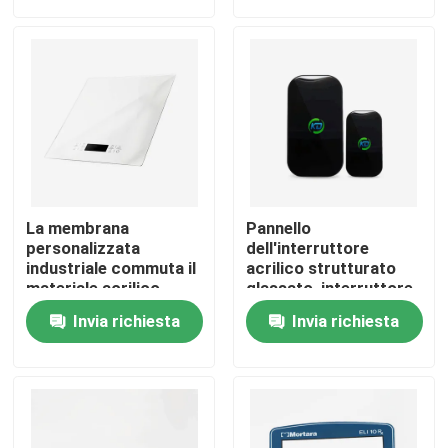
Mostra VR
Chi siamo
Fatory Tour
La membrana
Pannello
Controllo di qualità
personalizzata
dell'interruttore
industriale commuta il
acrilico strutturato
materiale acrilico
glassato, interruttore
trasparente di PMMA
a membrana su
Contattaci
Invia richiesta
Invia richiesta
ordinazione
termoresistente
Richiedere un preventivo
Pannello del commutatore di membrana