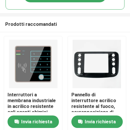
Prodotti raccomandati
Casa
Interruttori a
Pannello di
membrana industriale
interruttore acrilico
in acrilico resistente
resistente al fuoco,
Prodotti
agli agenti chimici
sovrapposizione di
spessore 50 mm
tastiera a membrana
Invia richiesta
Invia richiesta
industriale OEM
Video