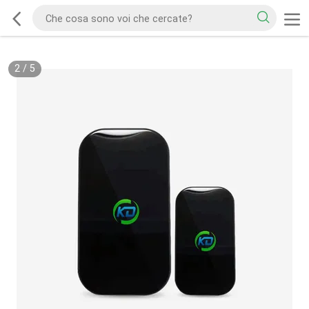
2
/
5