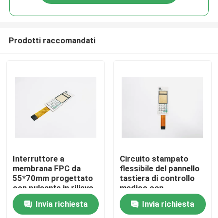
Prodotti raccomandati
Casa
Interruttore a
Circuito stampato
membrana FPC da
flessibile del pannello
55*70mm progettato
tastiera di controllo
Prodotti
con pulsante in rilievo
medico con
e conduttore in
interruttore a
Invia richiesta
Invia richiesta
argento stampato
membrana con
Video
conduttore in argento