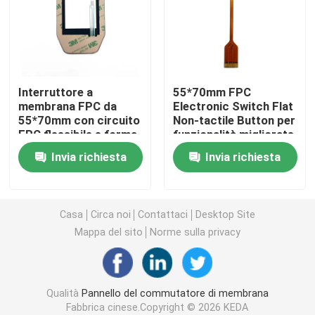
Commutatore di membrana dell'ANIMALE DOMESTICO
Commutatore di membrana di FPC
Interruttore a
55*70mm FPC
membrana FPC da
Electronic Switch Flat
55*70mm con circuito
Non-tactile Button per
Commutatore di membrana del LED
FPC flessibile e forma
funzionalità migliorate
di goffratura del
Invia richiesta
Invia richiesta
bordo
Commutatore di membrana della lampadina
Commutatore di membrana del PWB
Casa
Circa noi
Contattaci
Desktop Site
Mappa del sito
Norme sulla privacy
Pannello interruttori in acrilico
Qualità
Pannello del commutatore di membrana
Tastiere della gomma di silicone
Fabbrica cinese.Copyright © 2026 KEDA