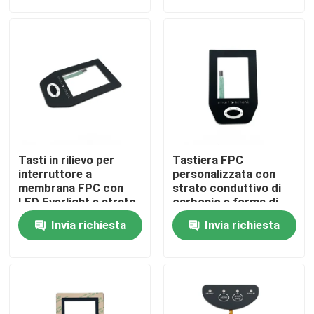
stampato a lunga
durata
Mostra VR
Chi siamo
Fatory Tour
Tasti in rilievo per
Tastiera FPC
Controllo di qualità
interruttore a
personalizzata con
membrana FPC con
strato conduttivo di
LED Everlight e strato
carbonio e forma di
conduttivo al carbonio
incisione di pollo
Contattaci
Invia richiesta
Invia richiesta
Richiedere un preventivo
Pannello del commutatore di membrana