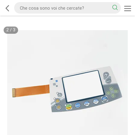
2
/
3