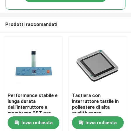
Prodotti raccomandati
Casa
Performance stabile e
Tastiera con
lunga durata
interruttore tattile in
dell'interruttore a
poliestere di alta
Prodotti
membrana PET per
qualità senza
varie industrie e
retroilluminazione e
Invia richiesta
Invia richiesta
temperatura di
opzioni di
Video
funzionamento
retroilluminazione a