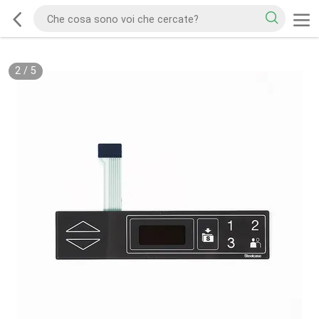
2
/
5