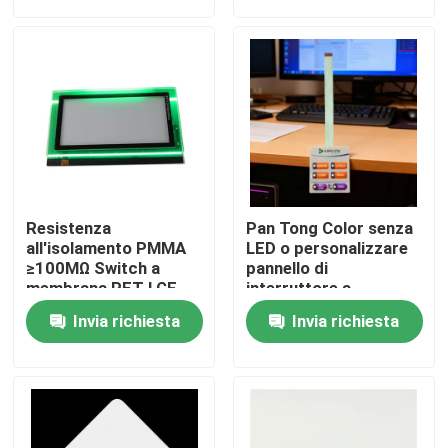
LED
Mostra VR
Chi siamo
Fatory Tour
Resistenza
Pan Tong Color senza
Controllo di qualità
all'isolamento PMMA
LED o personalizzare
≥100MΩ Switch a
pannello di
membrana PET LGF
interruttore a
Backlight per
membrana tastiera
Contattaci
Invia richiesta
Invia richiesta
prestazioni durature
per elettrodomestici
medici per automobili
Richiedere un preventivo
Pannello del commutatore di membrana