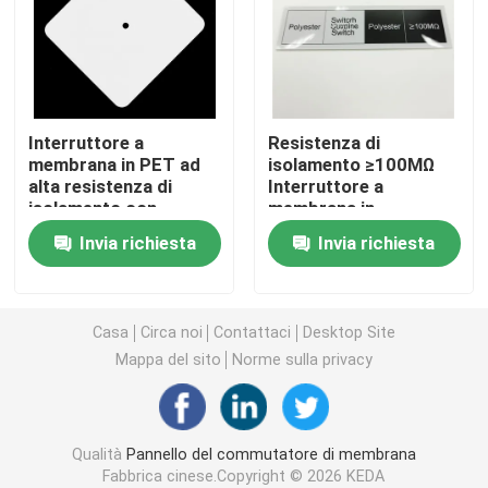
Commutatore di membrana dell'ANIMALE DOMESTICO
Commutatore di membrana di FPC
Interruttore a
Resistenza di
membrana in PET ad
isolamento ≥100MΩ
alta resistenza di
Interruttore a
Commutatore di membrana del LED
isolamento con
membrana in
stampa opaca e
poliestere
Invia richiesta
Invia richiesta
stampa digitale senza
opaco/lucido per
Commutatore di membrana della lampadina
LED o
applicazioni industriali
personalizzazione
Commutatore di membrana del PWB
Casa
Circa noi
Contattaci
Desktop Site
Mappa del sito
Norme sulla privacy
Pannello interruttori in acrilico
Qualità
Pannello del commutatore di membrana
Tastiere della gomma di silicone
Fabbrica cinese.Copyright © 2026 KEDA