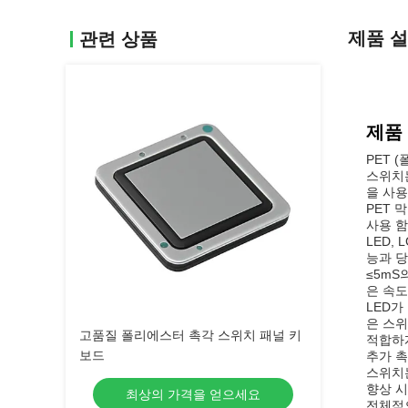
제품 
관련 상품
제품
PET 
스위치는
을 사용
PET 
사용 함
LED,
능과 당
≤5mS
은 속도
LED가
은 스위
고품질 폴리에스터 촉각 스위치 패널 키
적합하
보드
추가 촉
스위치는
향상 시
최상의 가격을 얻으세요
전체적으