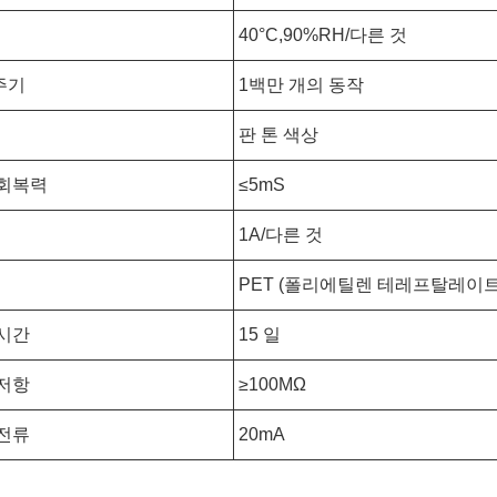
40°C,90%RH/다른 것
주기
1백만 개의 동작
판 톤 색상
 회복력
≤5mS
1A/다른 것
PET (폴리에틸렌 테레프탈레이트
시간
15 일
저항
≥100MΩ
 전류
20mA