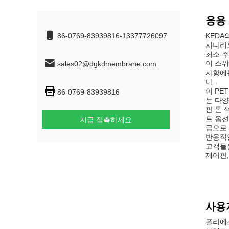
응용
86-0769-83939816-13377726097
KEDA의
시나리오
최소 주
이 스위
sales02@dgkdmembrane.com
사항에는
다.
이 PE
86-0769-83939816
는 다양
판 톤 
트 옵션
지금 접촉하세요
금으로 
반응적인
고객들은
제어판,
사용
폴리에스