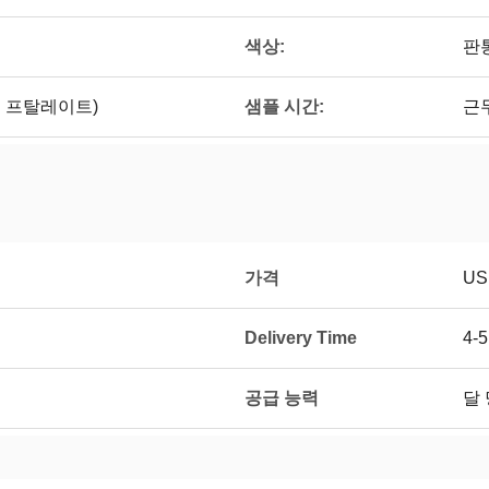
색상:
판
레 프탈레이트)
샘플 시간:
근무
가격
USD
Delivery Time
4-
공급 능력
달 