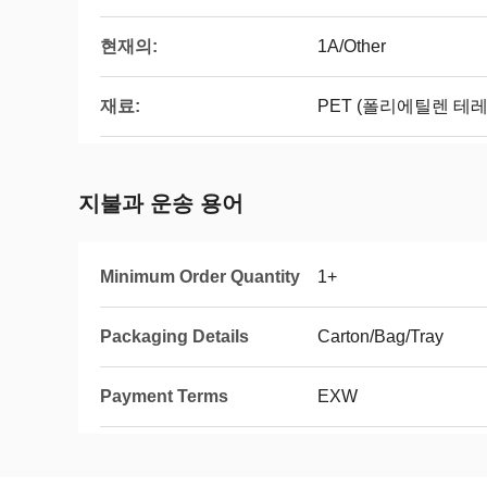
현재의:
1A/Other
재료:
PET (폴리에틸렌 테
지불과 운송 용어
Minimum Order Quantity
1+
Packaging Details
Carton/Bag/Tray
Payment Terms
EXW