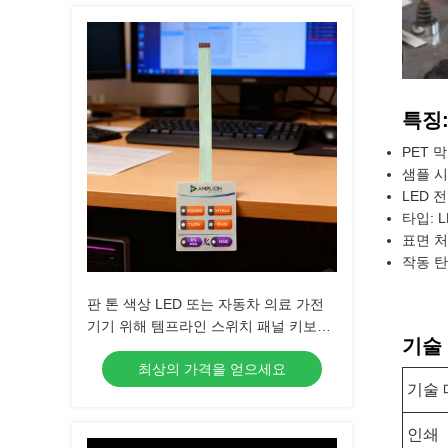
특징
PET 
샘플 시
LED 전
타입: 
표면 처
작동 탄
판 톤 색상 LED 또는 자동차 의료 가전
기기 위해 템프라인 스위치 패널 키보드
기술
사용자 지정
최상의 가격을 얻으세요
기술 
인쇄