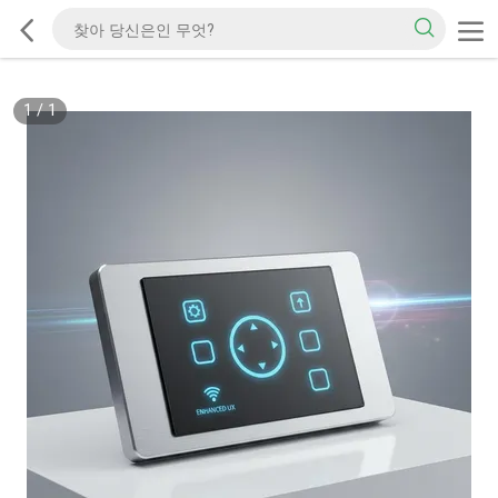
1
/
1