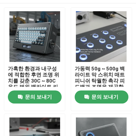
가혹한 환경과 내구성
가동력 50g ~ 500g 백
에 적합한 후면 조명 위
라이트 막 스위치 매트
치를 갖춘 30C ~ 80C
피니쉬 탁월한 촉각 피
온도 범위 백라이트 키
드백과 조명을 제공합
보드 패널
니다
홈
문의 보내기
문의 보내기
제품 소개
동영상