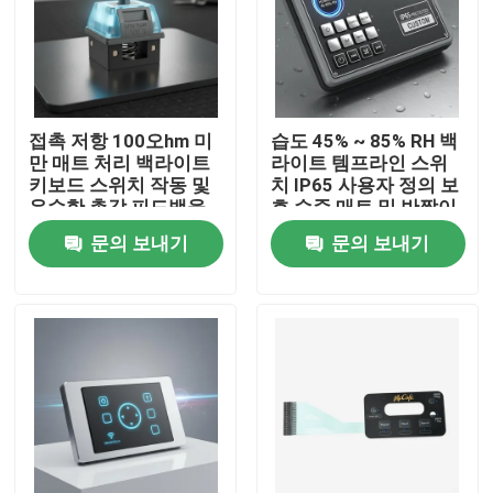
VR 쇼
회사 소개
접촉 저항 100오hm 미
습도 45% ~ 85% RH 백
만 매트 처리 백라이트
라이트 템프라인 스위
키보드 스위치 작동 및
치 IP65 사용자 정의 보
공장 투어
우수한 촉각 피드백을
호 수준 매트 및 반짝이
제공합니다
는 마무리 제공 작업과
문의 보내기
문의 보내기
결합
품질 관리
연락처
견적 요청
얇은막 스위치 패널