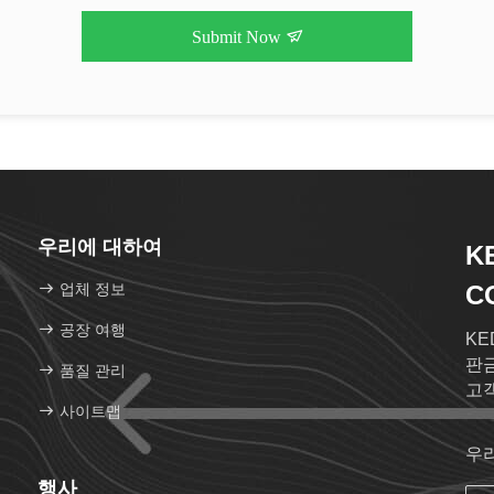
Submit Now
우리에 대하여
K
업체 정보
CO
공장 여행
KE
판금
품질 관리
고
사이트맵
우
행사