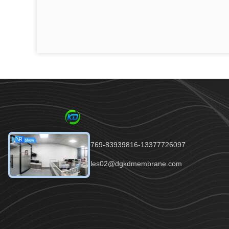
전화：86-0769-83939816-13377726097
이메일：sales02@dgkdmembrane.com