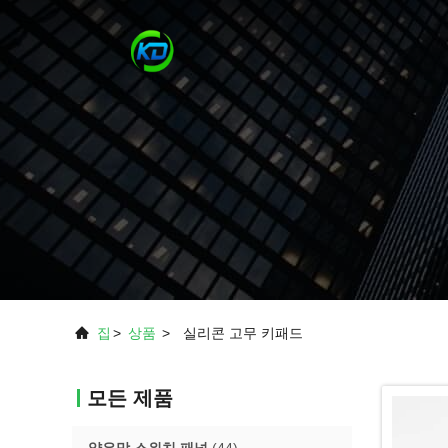
집
>
상품
>
실리콘 고무 키패드
모든 제품