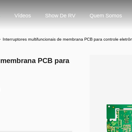
s
Vídeos
Show De RV
Quem Somos
>
Interruptores multifuncionais de membrana PCB para controle eletrôn
de membrana PCB para