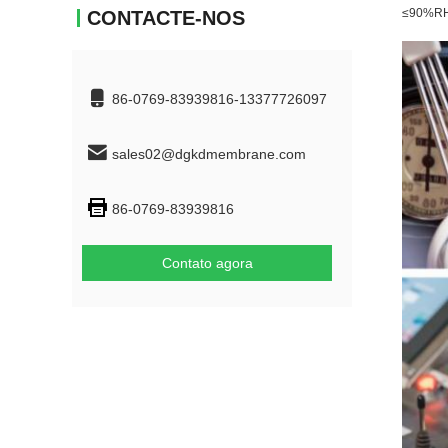
≤90%RH
CONTACTE-NOS
86-0769-83939816-13377726097
sales02@dgkdmembrane.com
86-0769-83939816
Contato agora