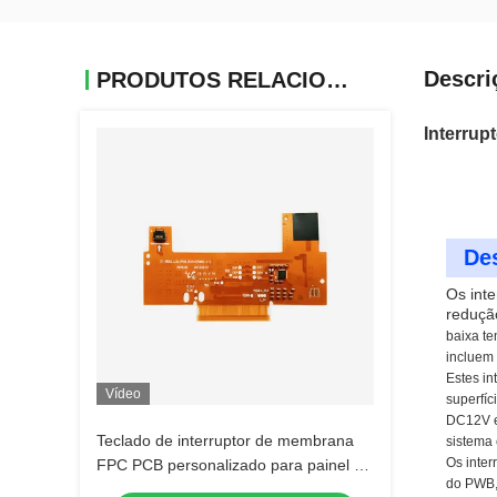
Descri
PRODUTOS RELACIONADOS
Interrup
De
Os int
reduçã
baixa te
incluem 
Estes in
Vídeo
superfíc
DC12V e
Teclado de interruptor de membrana
sistema 
Os inter
FPC PCB personalizado para painel de
do PWB,
controle automático