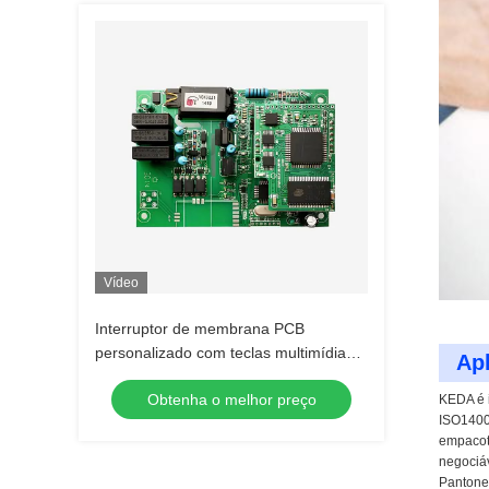
Vídeo
Interruptor de membrana PCB
personalizado com teclas multimídia
Ap
multifuncionais
Obtenha o melhor preço
KEDA é i
ISO1400
empacot
negociá
Pantone