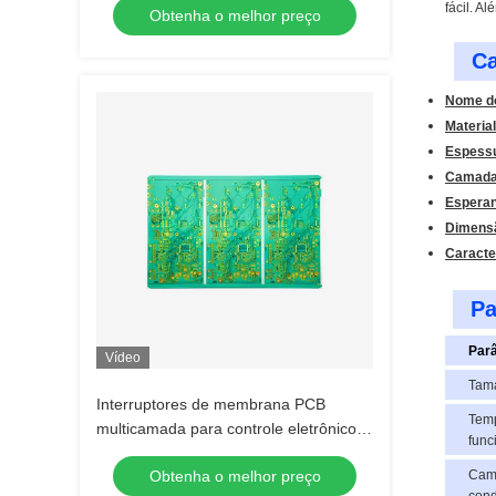
fácil. A
Obtenha o melhor preço
Ca
Nome do
Material
Espess
Camada
Esperan
Dimens
Caracte
Pa
Par
Vídeo
Tam
Interruptores de membrana PCB
Temp
multicamada para controle eletrônico
func
de inibição
Obtenha o melhor preço
Cam