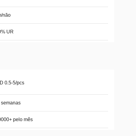
m/não
0% UR
 0.5-5/pcs
5 semanas
0000+ pelo mês