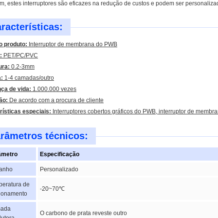
lém, estes interruptores são eficazes na redução de custos e podem ser personaliza
racterísticas:
 produto:
Interruptor de membrana do PWB
:
PET/PC/PVC
ura:
0.2-3mm
:
1-4 camadas/outro
ça de vida:
1.000.000 vezes
ão:
De acordo com a procura de cliente
rísticas especiais:
Interruptores cobertos gráficos do PWB, interruptor de membran
râmetros técnicos:
âmetro
Especificação
anho
Personalizado
eratura de
-20~70℃
ionamento
ada
O carbono de prata reveste outro