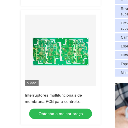
cond
Reve
supe
Gra
supe
Cam
Esp
Dim
Esp
Mate
Vídeo
Interruptores multifuncionais de
membrana PCB para controle
eletrônico de inibição
Obtenha o melhor preço