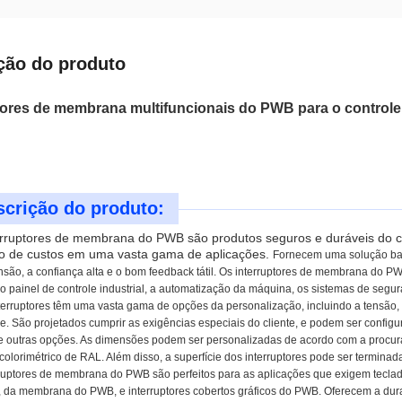
ção do produto
tores de membrana multifuncionais do PWB para o controle 
scrição do produto:
erruptores de membrana do PWB são produtos seguros e duráveis do co
o de custos em uma vasta gama de aplicações.
Fornecem uma solução bar
nsão, a confiança alta e o bom feedback tátil. Os interruptores de membrana do 
o painel de controle industrial, a automatização da máquina, os sistemas de segu
terruptores têm uma vasta gama de opções da personalização, incluindo a tensão, 
ie. São projetados cumprir as exigências especiais do cliente, e podem ser confi
 outras opções. As dimensões podem ser personalizadas de acordo com a procura 
colorimétrico de RAL. Além disso, a superfície dos interruptores pode ser terminad
ruptores de membrana do PWB são perfeitos para as aplicações que exigem teclados
 da membrana do PWB, e interruptores cobertos gráficos do PWB. Oferecem a dura