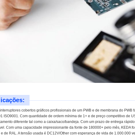
licações:
nterruptores cobertos gráficos profissionais de um PWB e de membrana do PWB fa
1 ISO9001. Com quantidade de ordem mínima de 1+ e de preço competitivo de USD
amento diferente tal como a caixa/saco/bandeja. Com um prazo de entrega rápi
vel. Com uma capacidade impressionante da fonte de 180000+ pelo mês, KEDA forn
 e de RAL. A tensão usada é DC12V/Other com esperança de vida de 1.000.000 v