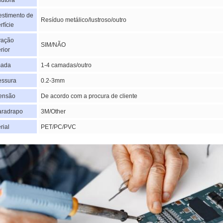
utora
stimento de
Resíduo metálico/lustroso/outro
rfície
vação
SIM/NÃO
rior
ada
1-4 camadas/outro
essura
0.2-3mm
ensão
De acordo com a procura de cliente
aradrapo
3M/Other
rial
PET/PC/PVC