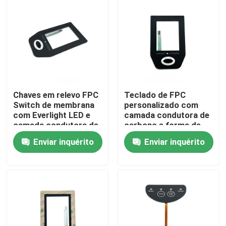
Show de RV
Quem Somos
Fábrica
Chaves em relevo FPC
Teclado de FPC
Switch de membrana
personalizado com
com Everlight LED e
camada condutora de
Controle de Qualidade
camada condutora de
carbono e forma de
carbono
borla
Enviar inquérito
Enviar inquérito
Fale Conosco
Pedir um orçamento
Painel do interruptor de membrana