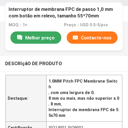
Interruptor de membrana FPC de passo 1,0 mm
com botão em relevo, tamanho 55*70mm
MOQ：1+
Preço：USD 0.5-5/pcs
Melhor preço
Contacte-nos
DESCRIçãO DE PRODUTO
1.0MM Pitch FPC Membrane Switc
h
,
com uma largura de 0
,
Destaque:
8 mm ou mais
,
mas não superior a 0
,
8 mm
,
Interruptor de membrana FPC de 5
5x70 mm
Certificação
ISO14001 ISO9001