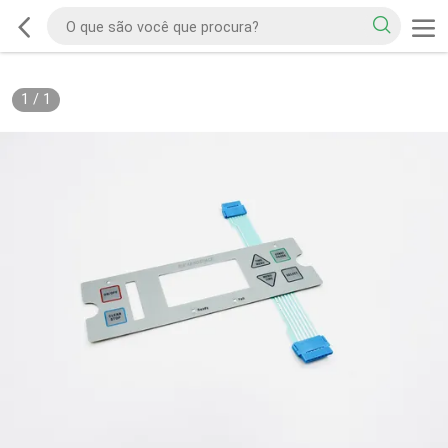
1
/
1