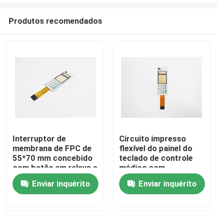
Produtos recomendados
Interruptor de
Circuito impresso
membrana de FPC de
flexível do painel do
Casa
55*70 mm concebido
teclado de controle
com botão em relevo e
médico com
condutor de prata
durabilidade do
Enviar inquérito
Enviar inquérito
Produtos
impresso
condutor de prata
impressa
Vídeos