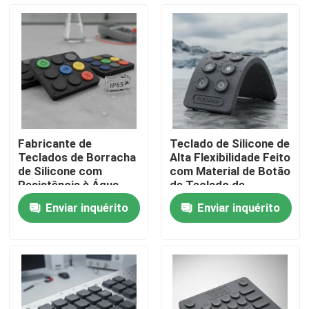
Show de RV
Quem Somos
Fábrica
Fabricante de
Teclado de Silicone de
Teclados de Borracha
Alta Flexibilidade Feito
Controle de Qualidade
de Silicone com
com Material de Botão
Resistência à Água
de Teclado de
IP65 ou Superior e
Borracha Oferecendo
Enviar inquérito
Enviar inquérito
Boa Estabilidade de
Desempenho em
Fale Conosco
Cor para Interfaces de
Ambientes Hostis
Dispositivos
Pedir um orçamento
Painel do interruptor de membrana