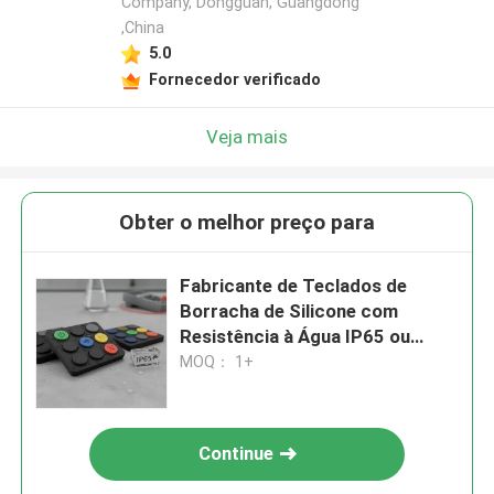
Company, Dongguan, Guangdong
,China
5.0
Fornecedor verificado
Veja mais
Obter o melhor preço para
Fabricante de Teclados de
Borracha de Silicone com
Resistência à Água IP65 ou
Superior e Boa Estabilidade de
MOQ： 1+
Cor para Interfaces de
Dispositivos
Continue