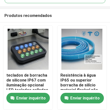
Produtos recomendados
teclados de borracha
Resistência à água
Casa
de silicone IP67 com
IP65 ou superior
iluminação opcional
borracha de silício
LED teclados sellados
material flexível não
Produtos
duráveis concebidos
tóxico ideal para uso
Enviar inquérito
Enviar inquérito
para controles
médico e industrial
eletrônicos
Vídeos