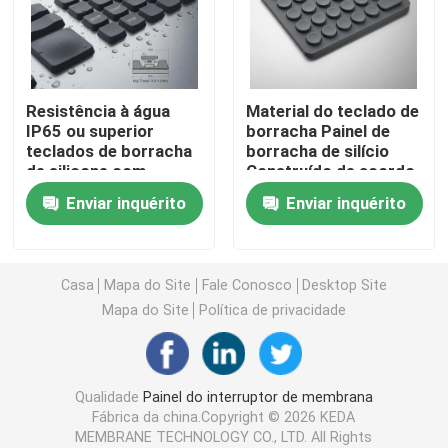
Interruptor de membrana do ANIMAL DE ESTIMAÇÃO
Resistência à água
Material do teclado de
Interruptor de membrana de FPC
IP65 ou superior
borracha Painel de
teclados de borracha
borracha de silício
de silicone com
Construído de acordo
Interruptor de membrana do diodo emissor de luz
viagem de chave
com o pedido
Enviar inquérito
Enviar inquérito
personalizável 0,8-1,2
personalizado
mm e alta resistência
Garantindo
Interruptor de membrana do luminoso
à abrasão para
desempenho e
interfaces de usuário
feedback tátil
Casa
Mapa do Site
Fale Conosco
Desktop Site
confortável
Interruptor de membrana do PWB
Mapa do Site
Política de privacidade
Painel de Interruptor de Acrílico
Qualidade
Painel do interruptor de membrana
Fábrica da china.Copyright © 2026 KEDA
Teclados numéricos da borracha de silicone
MEMBRANE TECHNOLOGY CO., LTD. All Rights