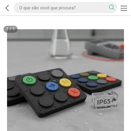
1
/
1