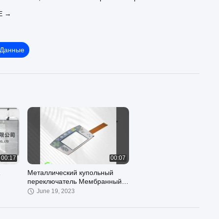
куполом
Е →
 Данные
00:17
00:07
Металлический купольный
переключатель Мембранный
переключатель FPC
June 19, 2023
Клавиатура с металлическим
купольным переключателем на
окне