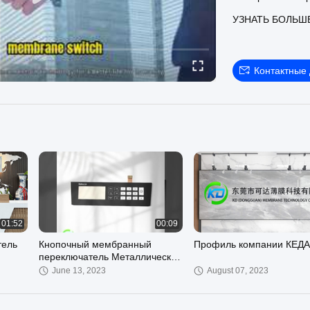
металлическим 
УЗНАТЬ БОЛЬШ
Контактные
01:52
00:09
тель
Кнопочный мембранный
Профиль компании КЕДА
переключатель Металлическая
купольная панель интерфейса
June 13, 2023
August 07, 2023
оператора машины