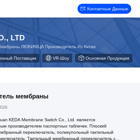
Контактные Данные
., LTD
 Мембраны ЛЮБИМЦА Производитель Из Китая
венный Поставщик
VR-Шоу
Основная Продукция
тель мембраны
2026
an KEDA Membrane Switch Co., Ltd. является
ым производителем паспортных табличек. Плоский
ембранный переключатель; поликупольный тактильный
еключатель; Тактильный мембранный переключатель с