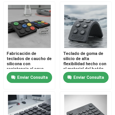
VR Show
Sobre nosotros
Visita a la fábrica
Fabricación de
Teclado de goma de
teclados de caucho de
silicio de alta
Control de Calidad
silicona con
flexibilidad hecho con
resistencia al agua
el material del botón
IP65 o superior y
del teclado de goma
Enviar Consulta
Enviar Consulta
buena estabilidad de
que ofrece
Contacto
color para interfaces
rendimiento en
de dispositivos
ambientes hostiles
Solicitar una cotización
El panel del interruptor de membrana