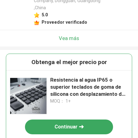
Company, Dongguan, Guangdong
,China
5.0
Proveedor verificado
Vea más
Obtenga el mejor precio por
Resistencia al agua IP65 o
superior teclados de goma de
silicona con desplazamiento de
llave personalizable 0,8-1,2 mm
MOQ： 1+
y alta resistencia a la abrasión
para interfaces de usuario
Continuar