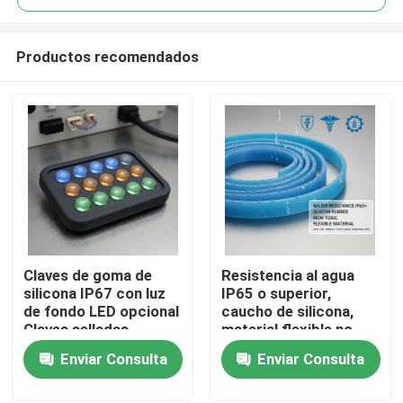
Productos recomendados
Claves de goma de
Resistencia al agua
Inicio
silicona IP67 con luz
IP65 o superior,
de fondo LED opcional
caucho de silicona,
Claves selladas
material flexible no
Productos
duraderas diseñadas
tóxico, ideal para usos
Enviar Consulta
Enviar Consulta
para controles
médicos, alimentarios
electrónicos
e industriales
Videos