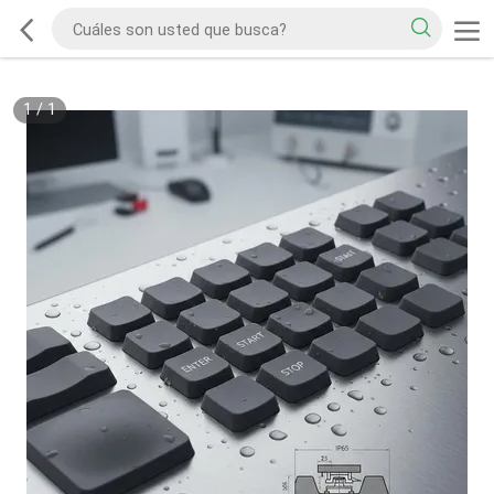
1
/
1