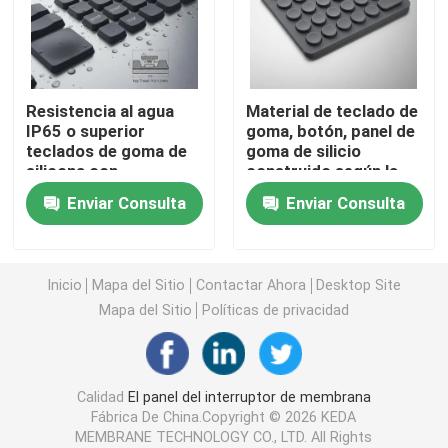
Interruptor de membrana del ANIMAL DOMÉSTICO
Resistencia al agua
Material de teclado de
Interruptor de membrana de FPC
IP65 o superior
goma, botón, panel de
teclados de goma de
goma de silicio
silicona con
construido según la
Interruptor de membrana del LED
desplazamiento de
solicitud
Enviar Consulta
Enviar Consulta
llave personalizable
personalizada,
0,8-1,2 mm y alta
garantizando el
Interruptor de membrana del contraluz
resistencia a la
rendimiento y la
abrasión para
retroalimentación
Inicio
Mapa del Sitio
Contactar Ahora
Desktop Site
interfaces de usuario
táctil cómoda.
Interruptor de membrana del PWB
Mapa del Sitio
Políticas de privacidad
Panel de interruptores de acrílico
Calidad
El panel del interruptor de membrana
Fábrica De China.Copyright © 2026 KEDA
Telclados numéricos de la goma de silicona
MEMBRANE TECHNOLOGY CO., LTD. All Rights