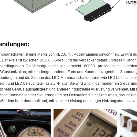
endungen:
branschalter ist eine Marke von KEDA, mit ModellnummerGewohnheit. Er wird d
t. Der Preis ist zwischen USD 0.5-5/pcs, und die Verpackendetails umfassen Karton/
bedingungen. Die Versorgungsfähigkeit erreicht 180000+ pro Monat, mit Lagerte
/Customization, mit kundengebundener Form und Kundenbezogenheit. Spannung 
endungen und die Szenen des LED-Membranschalters sind, wie LED beleuchteten F
ich und LED beleuchtete Tastatur-Platte. Sie wird wild in der modernen Steuerun
schem Gerät, Haushaltsgerät und anderer industrieller Ausrüstung verwendet. Mit
fekte Kombination der Steuerung und der Dekoration für Ihr Produkt an, das Ihr Pr
ußerdem ist er dauerhaft und, mit stabiler Leistung und langer Nutzungsdauer zuver