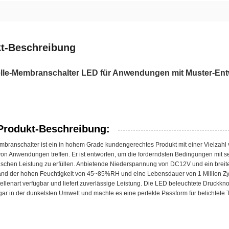
t-Beschreibung
elle-Membranschalter LED für Anwendungen mit Muster-Ent
Produkt-Beschreibung:
ranschalter ist ein in hohem Grade kundengerechtes Produkt mit einer Vielzahl vo
von Anwendungen treffen. Er ist entworfen, um die forderndsten Bedingungen mit s
schen Leistung zu erfüllen. Anbietende Niederspannung von DC12V und ein breit
nd der hohen Feuchtigkeit von 45~85%RH und eine Lebensdauer von 1 Million Zykl
tellenart verfügbar und liefert zuverlässige Leistung. Die LED beleuchtete Druckkno
gar in der dunkelsten Umwelt und machte es eine perfekte Passform für belichtete T