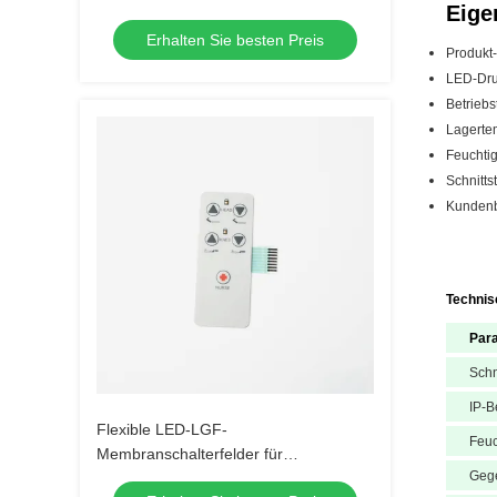
Eige
Medizinindustrie
Erhalten Sie besten Preis
Produkt
LED-Druc
Betrieb
Lagerte
Feuchti
Schnitts
Kundenb
Technis
Par
Schn
IP-B
Flexible LED-LGF-
Feuc
Membranschalterfelder für
Geg
Elektrogeräte