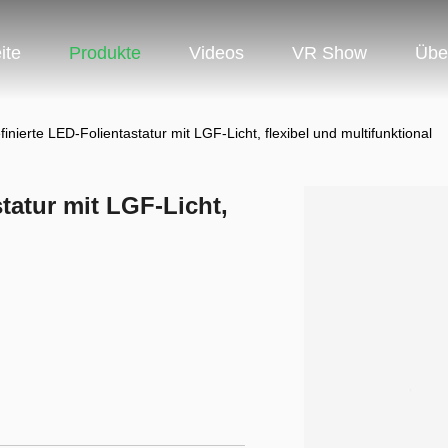
ite
Produkte
Videos
VR Show
Übe
inierte LED-Folientastatur mit LGF-Licht, flexibel und multifunktional
tatur mit LGF-Licht,