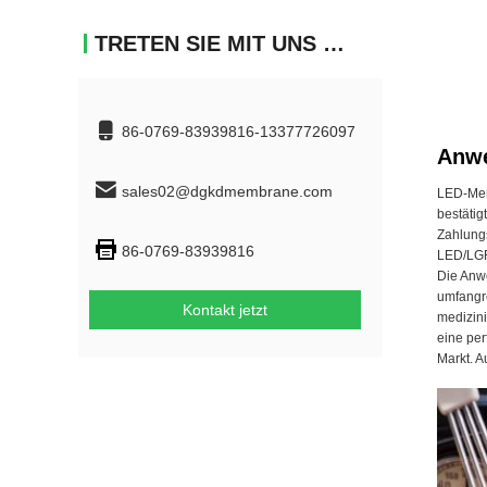
TRETEN SIE MIT UNS IN VERBINDUNG
86-0769-83939816-13377726097
Anw
sales02@dgkdmembrane.com
LED-Mem
bestätig
Zahlungs
86-0769-83939816
LED/LGF
Die Anw
umfangre
Kontakt jetzt
medizini
eine per
Markt. A