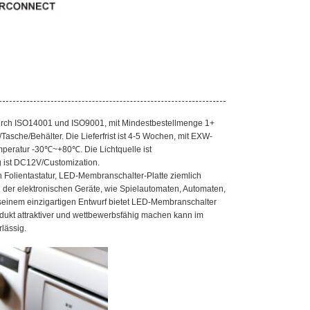
urch ISO14001 und ISO9001, mit Mindestbestellmenge 1+
Tasche/Behälter. Die Lieferfrist ist 4-5 Wochen, mit EXW-
mperatur -30℃~+80℃. Die Lichtquelle ist
ist DC12V/Customization.
olientastatur, LED-Membranschalter-Platte ziemlich
g der elektronischen Geräte, wie Spielautomaten, Automaten,
 seinem einzigartigen Entwurf bietet LED-Membranschalter
odukt attraktiver und wettbewerbsfähig machen kann im
lässig.