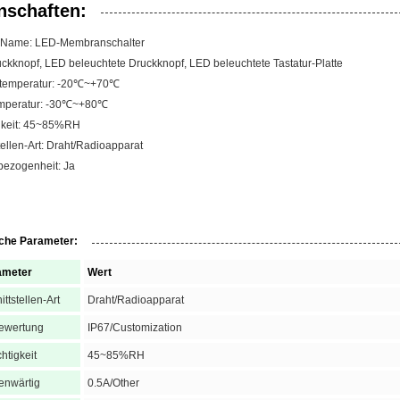
nschaften:
-Name: LED-Membranschalter
kknopf, LED beleuchtete Druckknopf, LED beleuchtete Tastatur-Platte
stemperatur: -20℃~+70℃
mperatur: -30℃~+80℃
gkeit: 45~85%RH
tellen-Art: Draht/Radioapparat
ezogenheit: Ja
che Parameter:
ameter
Wert
ittstellen-Art
Draht/Radioapparat
ewertung
IP67/Customization
htigkeit
45~85%RH
enwärtig
0.5A/Other