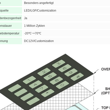
m
Besonders angefertigt
tquelle
LED/LGF/Customization
denbezogenheit
Ja
ensdauer
1 Million Zyklen
iebstemperatur
-20℃~+70℃
nnung
DC12V/Customization