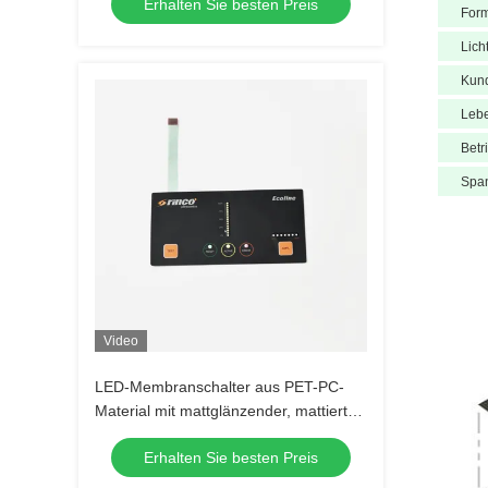
Erhalten Sie besten Preis
For
Lich
Kun
Leb
Betr
Spa
Video
LED-Membranschalter aus PET-PC-
Material mit mattglänzender, mattierter
Oberfläche
Erhalten Sie besten Preis