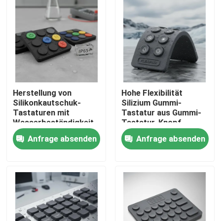
Steuerungen
VR Show
Über uns
Fabrik Tour
Herstellung von
Hohe Flexibilität
Silikonkautschuk-
Silizium Gummi-
Tastaturen mit
Tastatur aus Gummi-
Qualitätskontrolle
Wasserbeständigkeit
Tastatur-Knopf
IP65 oder höher und
Material bietet
Anfrage absenden
Anfrage absenden
guter Farbkonstanz
Leistung in rauen
für
Umgebungen
Kontakt
Geräteschnittstellen
Referenzen
Membranschalter-Platte