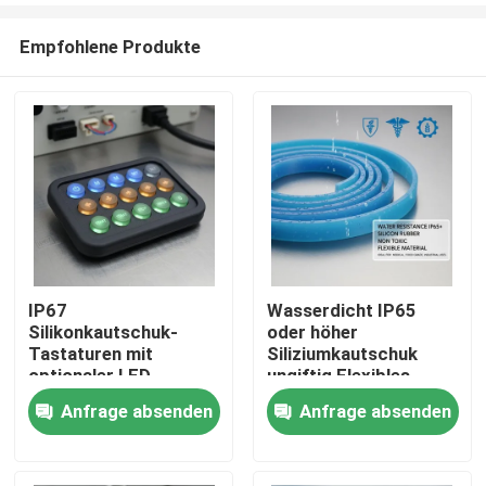
Empfohlene Produkte
IP67
Wasserdicht IP65
Silikonkautschuk-
oder höher
Startseite
Tastaturen mit
Siliziumkautschuk
optionaler LED-
ungiftig Flexibles
Hintergrundbeleuchtung,
Material ideal für
Anfrage absenden
Anfrage absenden
Produkte
langlebige,
medizinische
abgedichtete
Lebensmittel und
Tastaturen für
industrielle
Videos
elektronische
Anwendungen