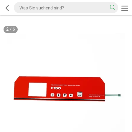
2
/
6