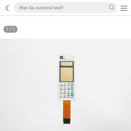
1
/
1