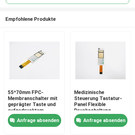
Empfohlene Produkte
55*70mm FPC-
Medizinische
Startseite
Membranschalter mit
Steuerung Tastatur-
geprägter Taste und
Panel Flexible
aufgedrucktem
Druckschaltung
Produkte
Silberleiter
Membran Schalter mit
Anfrage absenden
Anfrage absenden
gedrucktem
Silberleiter
Videos
Langlebigkeit