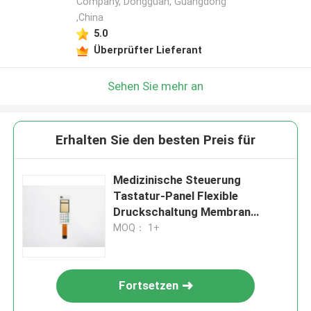
Company, Dongguan, Guangdong
,China
5.0
Überprüfter Lieferant
Sehen Sie mehr an
Erhalten Sie den besten Preis für
Medizinische Steuerung
Tastatur-Panel Flexible
Druckschaltung Membran
Schalter mit gedrucktem
MOQ： 1+
Silberleiter Langlebigkeit
Fortsetzen