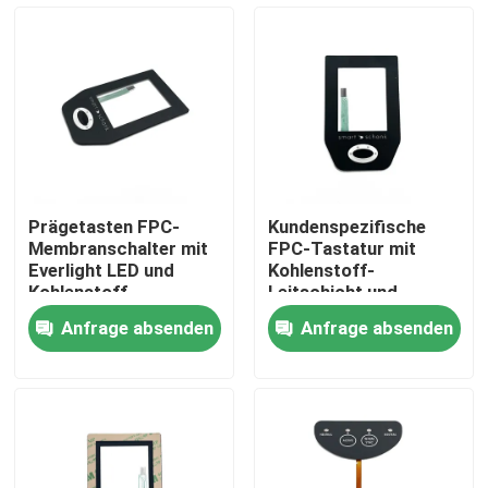
VR Show
Über uns
Fabrik Tour
Prägetasten FPC-
Kundenspezifische
Membranschalter mit
FPC-Tastatur mit
Qualitätskontrolle
Everlight LED und
Kohlenstoff-
Kohlenstoff-
Leitschicht und
Leitschicht
Polsterprägung
Anfrage absenden
Anfrage absenden
Kontakt
Referenzen
Membranschalter-Platte