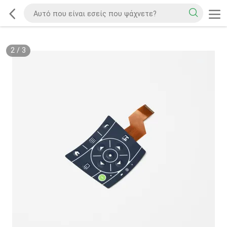
2
/
3