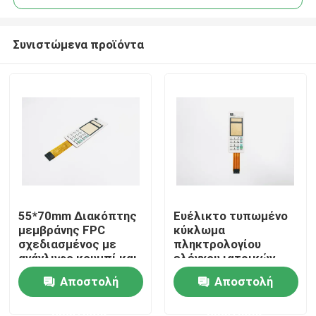
Συνιστώμενα προϊόντα
55*70mm Διακόπτης
Ευέλικτο τυπωμένο
Αρχική Σελίδα
μεμβράνης FPC
κύκλωμα
σχεδιασμένος με
πληκτρολογίου
ανάγλυφο κουμπί και
ελέγχου ιατρικών
Προϊόντα
τυπωμένο αγωγό
συσκευών με
Αποστολή
Αποστολή
αργύρου
μεμβρανικό διακόπτη
με τυπωμένο αγωγό
ερώτησης
ερώτησης
Βίντεο
αργύρου μεγάλης