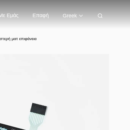
 Με Εμάς
Επαφή
Greek
στερή ματ επιφάνεια