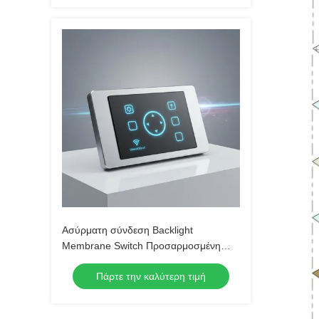
λειτουργία
Ασύρματη σύνδεση Backlight
Membrane Switch Προσαρμοσμένη
συμβατότητα προσφέροντας ασύρματη
Πάρτε την καλύτερη τιμή
σύνδεση και βελτιωμένη εμπειρία
χρήστη σε πάνελ ελέγχου