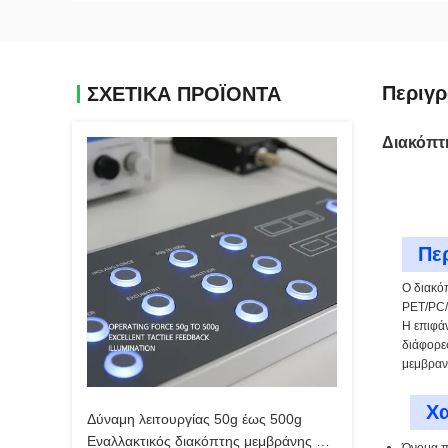
Περιγ
ΣΧΕΤΙΚΑ ΠΡΟΪΟΝΤΑ
Διακόπτη
Πε
Ο διακόπ
PET/PC/
Η επιφάν
διάφορες
μεμβραν
Χα
Δύναμη λειτουργίας 50g έως 500g
Εναλλακτικός διακόπτης μεμβράνης με