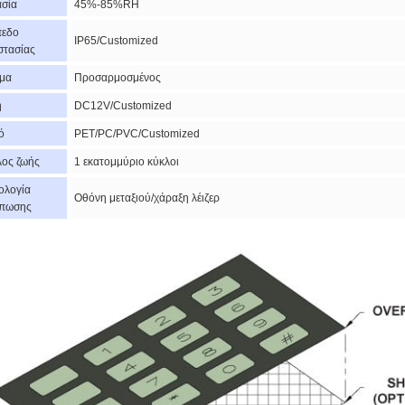
ασία
45%-85%RH
πεδο
IP65/Customized
στασίας
μα
Προσαρμοσμένος
η
DC12V/Customized
ό
PET/PC/PVC/Customized
λος ζωής
1 εκατομμύριο κύκλοι
ολογία
Οθόνη μεταξιού/χάραξη λέιζερ
ύπωσης