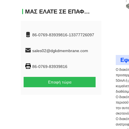
ΜΑΣ ΕΛΆΤΕ ΣΕ ΕΠΑΦΉ ΜΕ
86-0769-83939816-13377726097
sales02@dgkdmembrane.com
Εφ
86-0769-83939816
Ο διακό
προσαρμ
50mA ή μ
Επαφή τώρα
κυμαίνετ
διαθέσιμ
Ο διακόπ
περισσότ
την αυτ
σκοτεινό
Ο διακόπ
ανατροφο