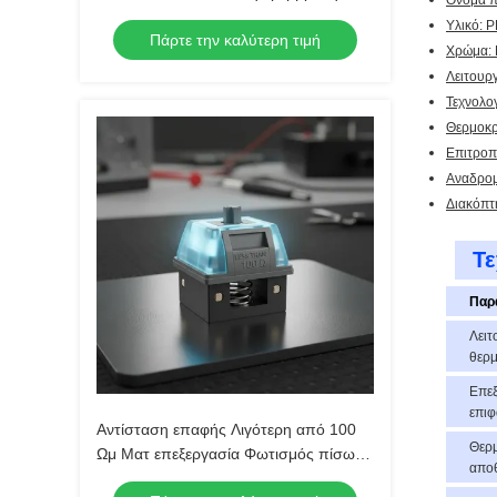
Όνομα π
ματ φινίρισμα που παρέχει εξαιρετική
Υλικό: 
Πάρτε την καλύτερη τιμή
απτή ανάδραση και φωτισμό
Χρώμα:
Λειτουρ
Τεχνολο
Θερμοκρ
Επιτροπ
Αναδρομ
Διακόπτ
Τε
Παρ
Λει
θερ
Επεξ
επιφ
Αντίσταση επαφής Λιγότερη από 100
Θερ
Ωμ Ματ επεξεργασία Φωτισμός πίσω
απο
Κλαμπ που παρέχει λειτουργία και