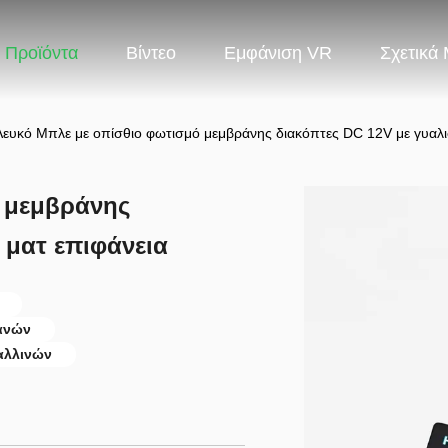
Προϊόντα
Βίντεο
Εμφάνιση VR
Σχετικά
Λευκό Μπλε με οπίσθιο φωτισμό μεμβράνης διακόπτες DC 12V με γυαλι
ό μεμβράνης
 ματ επιφάνεια
ρανών
αλλινών