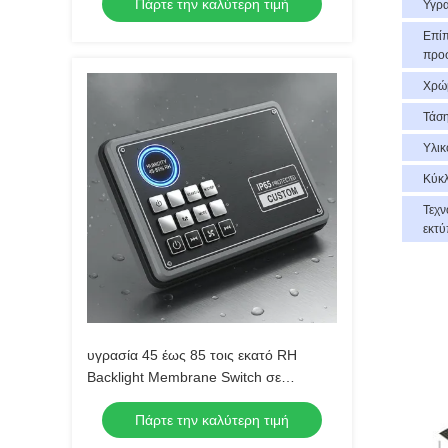
Πάρτε την καλύτερη τιμή
εξαιρετική απάντηση αφής
Υγρ
Επί
προ
Χρώ
Τάσ
Υλικ
Κύκ
Τεχν
εκτ
υγρασία 45 έως 85 τοις εκατό RH
Backlight Membrane Switch σε
συνδυασμό με IP65 Προσαρμοσμένο
Πάρτε την καλύτερη τιμή
επίπεδο προστασίας Ματ και
γυαλιστερό φινίρισμα παρέχοντας