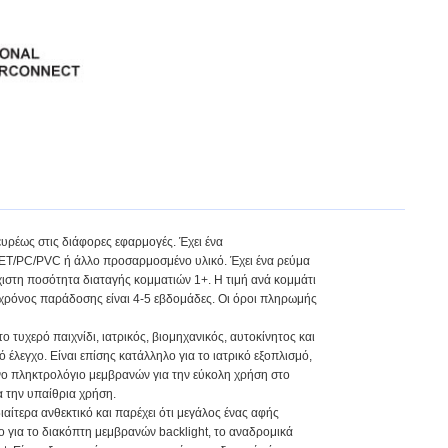
υρέως στις διάφορες εφαρμογές. Έχει ένα
PET/PC/PVC ή άλλο προσαρμοσμένο υλικό. Έχει ένα ρεύμα
χιστη ποσότητα διαταγής κομματιών 1+. Η τιμή ανά κομμάτι
ο χρόνος παράδοσης είναι 4-5 εβδομάδες. Οι όροι πληρωμής
 τυχερό παιχνίδι, ιατρικός, βιομηχανικός, αυτοκίνητος και
 έλεγχο. Είναι επίσης κατάλληλο για το ιατρικό εξοπλισμό,
νο πληκτρολόγιο μεμβρανών για την εύκολη χρήση στο
α την υπαίθρια χρήση.
ιαίτερα ανθεκτικό και παρέχει ότι μεγάλος ένας αφής
ιο για το διακόπτη μεμβρανών backlight, το αναδρομικά