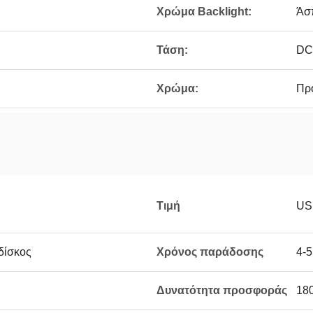
Χρώμα Backlight:
Άσ
Τάση:
DC
Χρώμα:
Πρ
Τιμή
USD
δίσκος
Χρόνος παράδοσης
4-5
Δυνατότητα προσφοράς
18