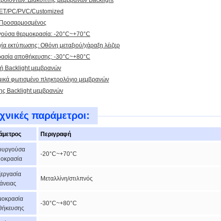
ροϊόντων: Διακόπτης μεμβρανών Backlight
PET/PC/PVC/Customized
 Προσαρμοσμένος
γούσα θερμοκρασία: -20°C~+70°C
γία εκτύπωσης: Οθόνη μεταξιού/χάραξη λέιζερ
ασία αποθήκευσης: -30°C~+80°C
ή Backlight μεμβρανών
ικά φωτισμένο πληκτρολόγιο μεμβρανών
ης Backlight μεμβρανών
χνικές παράμετροι:
άμετρος
Περιγραφή
τουργούσα
-20°C~+70°C
μοκρασία
εργασία
Μεταλλίνη/στιλπνός
άνειας
μοκρασία
-30°C~+80°C
θήκευσης