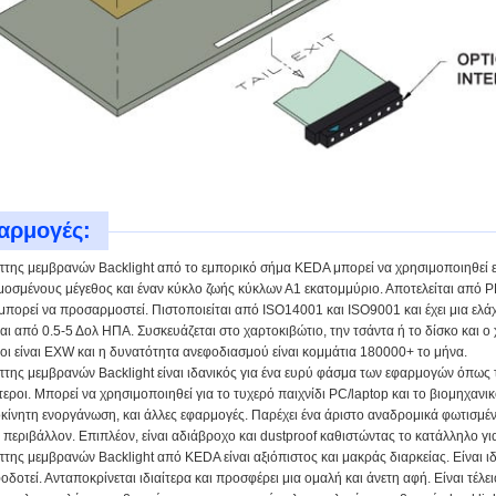
αρμογές:
πτης μεμβρανών Backlight από το εμπορικό σήμα KEDA μπορεί να χρησιμοποιηθεί ε
οσμένους μέγεθος και έναν κύκλο ζωής κύκλων Α1 εκατομμύριο. Αποτελείται από 
πορεί να προσαρμοστεί. Πιστοποιείται από ISO14001 και ISO9001 και έχει μια ελά
αι από 0.5-5 Δολ ΗΠΑ. Συσκευάζεται στο χαρτοκιβώτιο, την τσάντα ή το δίσκο και 
οι είναι EXW και η δυνατότητα ανεφοδιασμού είναι κομμάτια 180000+ το μήνα.
της μεμβρανών Backlight είναι ιδανικός για ένα ευρύ φάσμα των εφαρμογών όπως το
εροι. Μπορεί να χρησιμοποιηθεί για το τυχερό παιχνίδι PC/laptop και το βιομηχανικό
οκίνητη ενοργάνωση, και άλλες εφαρμογές. Παρέχει ένα άριστο αναδρομικά φωτισμέ
 περιβάλλον. Επιπλέον, είναι αδιάβροχο και dustproof καθιστώντας το κατάλληλο γι
της μεμβρανών Backlight από KEDA είναι αξιόπιστος και μακράς διαρκείας. Είναι ιδ
δοτεί. Ανταποκρίνεται ιδιαίτερα και προσφέρει μια ομαλή και άνετη αφή. Είναι τέλε