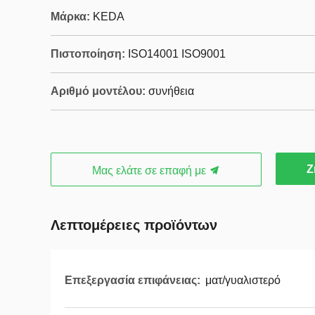
Μάρκα:
KEDA
Πιστοποίηση:
ISO14001 ISO9001
Αριθμό μοντέλου:
συνήθεια
Ζ
Μας ελάτε σε επαφή με
Λεπτομέρειες προϊόντων
Επεξεργασία επιφάνειας:
ματ/γυαλιστερό