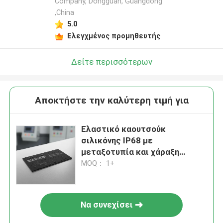
Company, Dongguan, Guangdong
,China
5.0
Ελεγχμένος προμηθευτής
Δείτε περισσότερων
Αποκτήστε την καλύτερη τιμή για
Ελαστικό καουτσούκ
σιλικόνης IP68 με
μεταξοτυπία και χάραξη
λέιζερ, ιδανικό για αδιάβροχες
MOQ： 1+
εφαρμογές και
προσαρμοσμένη βιομηχανική
σήμανση
Να συνεχίσει