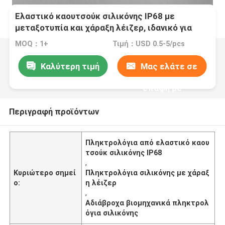
Ελαστικό καουτσούκ σιλικόνης IP68 με
μεταξοτυπία και χάραξη λέιζερ, ιδανικό για
αδιάβροχες εφαρμογές και προσαρμοσμένη
MOQ：1+
Τιμή：USD 0.5-5/pcs
βιομηχανική σήμανση
Καλύτερη τιμή
Μας ελάτε σε
επαφή με
Περιγραφή προϊόντων
Πληκτρολόγια από ελαστικό καου
τσούκ σιλικόνης IP68
,
Κυριώτερο σημεί
Πληκτρολόγια σιλικόνης με χάραξ
ο:
η λέιζερ
,
Αδιάβροχα βιομηχανικά πληκτρολ
όγια σιλικόνης