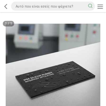
1
/
1