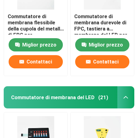
Commutatore di
Commutatore di
membrana flessibile
membrana durevole di
della cupola del metallo
FPC, tastiera a
di FPC per
membrana del LED per
attrezzatura medica di
attrezzatura medica
Miglior prezzo
Miglior prezzo
controllo industriale
Contattaci
Contattaci
Commutatore di membrana del LED
(21)