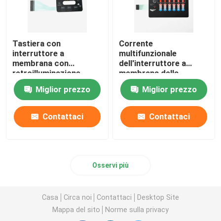
Tastiera con
Corrente
interruttore a
multifunzionale
membrana con
dell'interruttore a
retroilluminazione
membrana della
durevole IP65 con
retroilluminazione
Miglior prezzo
Miglior prezzo
finestra multiuso
50mA per uso medico
automobilistico
Contattaci
Contattaci
Osservi più
Casa
Circa noi
Contattaci
Desktop Site
Mappa del sito
Norme sulla privacy