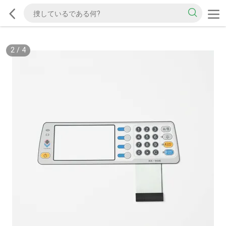
2
/
4