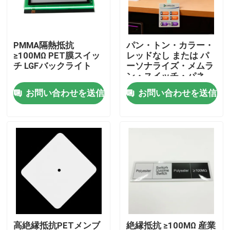
VRショー
PMMA隔熱抵抗
パン・トン・カラー・
≥100MΩ PET膜スイッ
レッドなし または パ
企業情報
チ LGFバックライト
ーソナライズ・メムラ
ン・スイッチ・パネ
ル・キーボード 自動車
お問い合わせを送信
お問い合わせを送信
会社案内
医療家電用品
品質管理
お問い合わせ
見積依頼
膜スイッチ パネル
高絶縁抵抗PETメンブ
絶縁抵抗 ≥100MΩ 産業