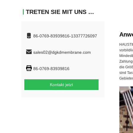
TRETEN SIE MIT UNS IN VERBINDUNG
Anw
86-0769-83939816-13377726097
HAUSTIE
vorbildl
sales02@dgkdmembrane.com
Mindestb
Zahlung
die Größ
86-0769-83939816
sind Tas
Gebieten
Kontakt jetzt