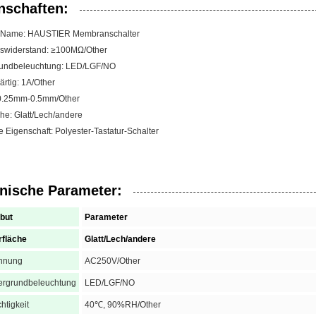
nschaften:
-Name: HAUSTIER Membranschalter
onswiderstand: ≥100MΩ/Other
rundbeleuchtung: LED/LGF/NO
rtig: 1A/Other
 0.25mm-0.5mm/Other
he: Glatt/Lech/andere
e Eigenschaft: Polyester-Tastatur-Schalter
nische Parameter:
ibut
Parameter
rfläche
Glatt/Lech/andere
nnung
AC250V/Other
ergrundbeleuchtung
LED/LGF/NO
htigkeit
40℃, 90%RH/Other