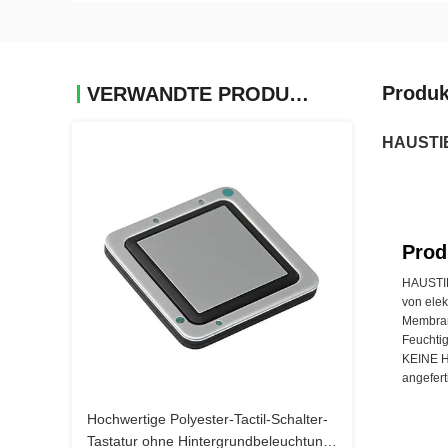
Produk
VERWANDTE PRODUKTE
HAUSTIER
Prod
HAUSTIER
von elek
Membran
Feuchti
KEINE H
angefert
Hochwertige Polyester-Tactil-Schalter-
Tastatur ohne Hintergrundbeleuchtung