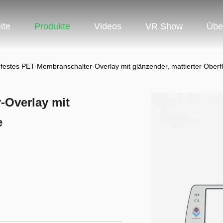
ite
Produkte
Videos
VR Show
Übe
festes PET-Membranschalter-Overlay mit glänzender, mattierter Oberf
-Overlay mit
e