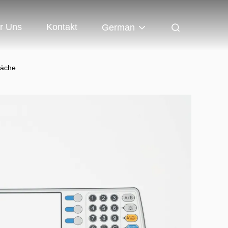
r Uns
Kontakt
German
läche