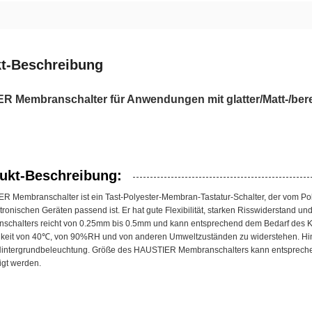
t-Beschreibung
 Membranschalter für Anwendungen mit glatter/Matt-/berei
ukt-Beschreibung:
 Membranschalter ist ein Tast-Polyester-Membran-Tastatur-Schalter, der vom Polye
tronischen Geräten passend ist. Er hat gute Flexibilität, starken Risswiderstand
schalters reicht von 0.25mm bis 0.5mm und kann entsprechend dem Bedarf des Ku
gkeit von 40℃, von 90%RH und von anderen Umweltzuständen zu widerstehen. H
intergrundbeleuchtung. Größe des HAUSTIER Membranschalters kann entsprech
igt werden.