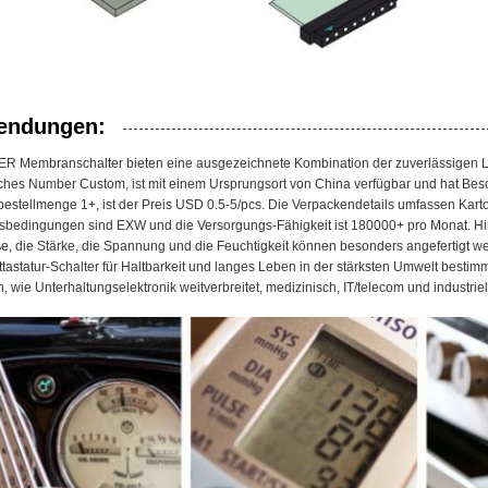
endungen:
R Membranschalter bieten eine ausgezeichnete Kombination der zuverlässigen L
iches Number Custom, ist mit einem Ursprungsort von China verfügbar und hat Bes
estellmenge 1+, ist der Preis USD 0.5-5/pcs. Die Verpackendetails umfassen Karto
sbedingungen sind EXW und die Versorgungs-Fähigkeit ist 180000+ pro Monat.
e, die Stärke, die Spannung und die Feuchtigkeit können besonders angefertigt 
ttastatur-Schalter für Haltbarkeit und langes Leben in der stärksten Umwelt best
, wie Unterhaltungselektronik weitverbreitet, medizinisch, IT/telecom und industrie