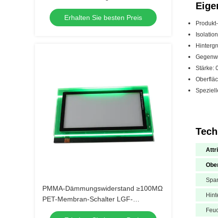
Eige
und LED-Hintergrundbeleuchtung
Erhalten Sie besten Preis
Produkt
Isolati
Hinterg
Gegenwä
Stärke:
Oberfläc
Speziell
Tech
Attr
Obe
Spa
PMMA-Dämmungswiderstand ≥100MΩ
Hint
PET-Membran-Schalter LGF-
Hintergrundlicht für langlebige Leistung
Feuc