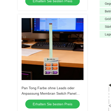
Erhalten Sie besten Preis
Geg
Betr
Grö
Stär
Lage
Pan Tong Farbe ohne Leads oder
Anpassung Membran Switch Panel
Tastatur für Automobile Medizinische
Erhalten Sie besten Preis
Haushaltsgeräte