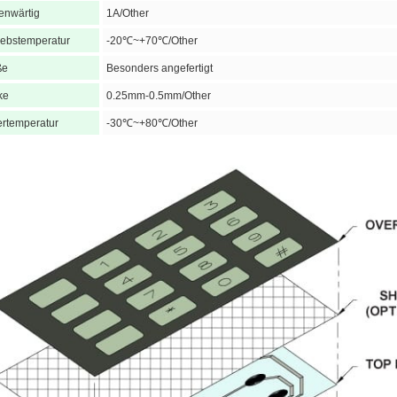
enwärtig
1A/Other
iebstemperatur
-20℃~+70℃/Other
ße
Besonders angefertigt
ke
0.25mm-0.5mm/Other
rtemperatur
-30℃~+80℃/Other