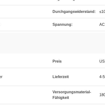
Durchgangswiderstand:
≤1
Spannung:
AC
Preis
USD
er
Lieferzeit
4-
Versorgungsmaterial-
18
Fähigkeit