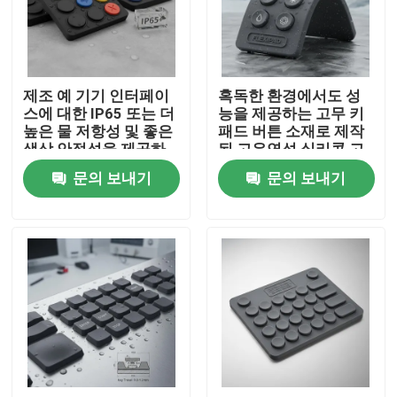
VR 쇼
제조 예 기기 인터페이
혹독한 환경에서도 성
회사 소개
스에 대한 IP65 또는 더
능을 제공하는 고무 키
높은 물 저항성 및 좋은
패드 버튼 소재로 제작
색상 안정성을 제공하
된 고유연성 실리콘 고
공장 투어
는 실리콘 고무 키보드
무 키패드
문의 보내기
문의 보내기
품질 관리
연락처
견적 요청
얇은막 스위치 패널