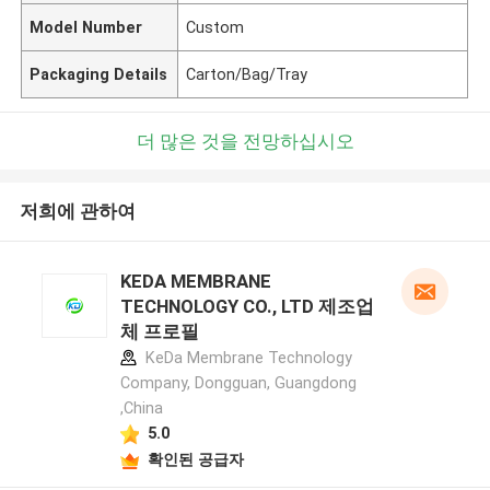
Model Number
Custom
Packaging Details
Carton/Bag/Tray
더 많은 것을 전망하십시오
저희에 관하여
KEDA MEMBRANE
TECHNOLOGY CO., LTD 제조업
체 프로필
KeDa Membrane Technology
Company, Dongguan, Guangdong
,China
5.0
확인된 공급자