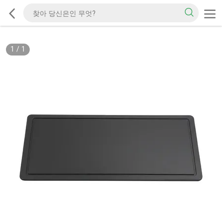
1
/
1