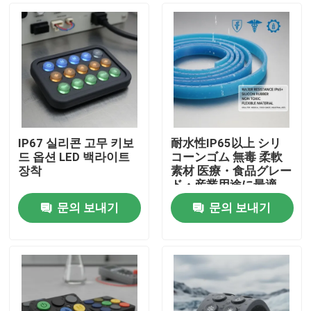
IP67 실리콘 고무 키보
耐水性IP65以上 シリ
드 옵션 LED 백라이트
コーンゴム 無毒 柔軟
장착
素材 医療・食品グレー
ド・産業用途に最適
문의 보내기
문의 보내기
홈
제품 소개
동영상