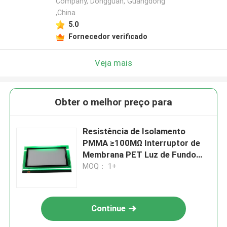
Company, Dongguan, Guangdong
,China
5.0
Fornecedor verificado
Veja mais
Obter o melhor preço para
Resistência de Isolamento
PMMA ≥100MΩ Interruptor de
Membrana PET Luz de Fundo
LGF para Desempenho
MOQ： 1+
Duradouro
Continue