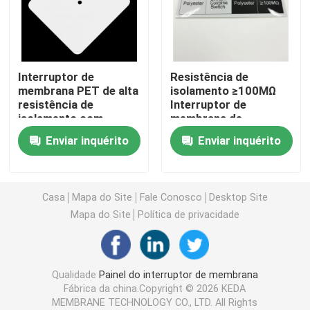
Interruptor de membrana do ANIMAL DE ESTIMAÇÃO
Interruptor de
Resistência de
Interruptor de membrana de FPC
membrana PET de alta
isolamento ≥100MΩ
resistência de
Interruptor de
isolamento com
membrana de
Interruptor de membrana do diodo emissor de luz
impressão fosca e
poliéster
Enviar inquérito
Enviar inquérito
impressão digital sem
fosco/brilhante para
LEDs ou
aplicações industriais
Interruptor de membrana do luminoso
personalização
Casa
Mapa do Site
Fale Conosco
Desktop Site
Interruptor de membrana do PWB
Mapa do Site
Política de privacidade
Painel de Interruptor de Acrílico
Qualidade
Painel do interruptor de membrana
Fábrica da china.Copyright © 2026 KEDA
Teclados numéricos da borracha de silicone
MEMBRANE TECHNOLOGY CO., LTD. All Rights