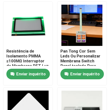
Show de RV
Quem Somos
Fábrica
Resistência de
Pan Tong Cor Sem
Isolamento PMMA
Leds Ou Personalizar
Controle de Qualidade
≥100MΩ Interruptor
Membrana Switch
de Membrana PET Luz
Panel teclado Para
de Fundo LGF para
Automóvel
Enviar inquérito
Enviar inquérito
Desempenho
Eletrodomésticos
Fale Conosco
Duradouro
Médicos
Pedir um orçamento
Painel do interruptor de membrana