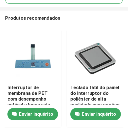
Produtos recomendados
Interruptor de
Teclado tátil do painel
Casa
membrana de PET
do interruptor do
com desempenho
poliéster de alta
estável e longa vida
qualidade sem opções
Produtos
útil para várias
da luz de fundo e da
Enviar inquérito
Enviar inquérito
indústrias e
luz de fundo do diodo
temperatura
emissor de luz
Vídeos
operacional