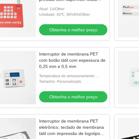
brilhante
Atual: 1A/Other
Umidade: 40℃, 90%RH/Other
Obtenha o melhor preço
Interruptor de membrana PET
com botão tátil com espessura de
0,25 mm e 0,5 mm
Temperatura de armazenamento:
-30℃~+80℃/Other
Tamanho: Personalizado
Obtenha o melhor preço
Interruptor de membrana PET
eletrônico, teclado de membrana
tátil com impressão de logotipo