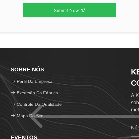
Submit Now
SOBRE NÓS
K
Perfil Da Empresa
CO
Excursão Da Fábrica
A K
sob
Controle Da Qualidade
met
Mapa Do Site
par
Nós
EVENTOS