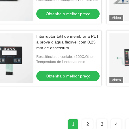
Obtenha o melhor preço
Vídeo
Interruptor tátil de membrana PET
à prova d'água flexível com 0,25
mm de espessura
Resistência de contato: ≤100Ω/Other
Temperatura de funcionamento:
-20℃~+70℃/Other
Obtenha o melhor preço
Vídeo
1
2
3
4