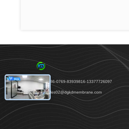
Telefone：86-0769-83939816-13377726097
E-mail：sales02@dgkdmembrane.com