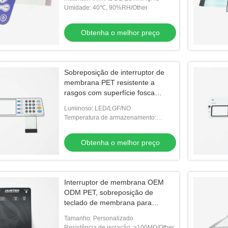
Umidade: 40℃, 90%RH/Other
Obtenha o melhor preço
Sobreposição de interruptor de
membrana PET resistente a
rasgos com superfície fosca
brilhante fosca
Luminoso: LED/LGF/NO
Temperatura de armazenamento:
-30℃~+80℃/Other
Obtenha o melhor preço
Interruptor de membrana OEM
ODM PET, sobreposição de
teclado de membrana para
aplicações de automação
Tamanho: Personalizado
Resistência de isolação: ≥100MΩ/Other