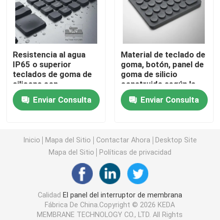
Interruptor de membrana del ANIMAL DOMÉSTICO
Resistencia al agua
Material de teclado de
Interruptor de membrana de FPC
IP65 o superior
goma, botón, panel de
teclados de goma de
goma de silicio
silicona con
construido según la
Interruptor de membrana del LED
desplazamiento de
solicitud
Enviar Consulta
Enviar Consulta
llave personalizable
personalizada,
0,8-1,2 mm y alta
garantizando el
Interruptor de membrana del contraluz
resistencia a la
rendimiento y la
abrasión para
retroalimentación
Inicio
Mapa del Sitio
Contactar Ahora
Desktop Site
interfaces de usuario
táctil cómoda.
Interruptor de membrana del PWB
Mapa del Sitio
Políticas de privacidad
Panel de interruptores de acrílico
Calidad
El panel del interruptor de membrana
Fábrica De China.Copyright © 2026 KEDA
Telclados numéricos de la goma de silicona
MEMBRANE TECHNOLOGY CO., LTD. All Rights