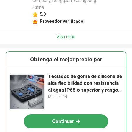
Company, Dongguan, Guangdong
,China
5.0
Proveedor verificado
Vea más
Obtenga el mejor precio por
Teclados de goma de silicona de
alta flexibilidad con resistencia
al agua IP65 o superior y rango
de temperatura de menos 40 a
MOQ： 1+
más 250 grados
Continuar