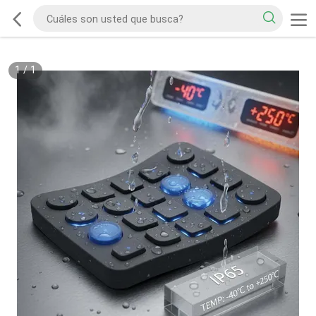
1
/
1