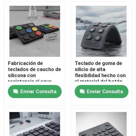
VR Show
Sobre nosotros
Visita a la fábrica
Fabricación de
Teclado de goma de
teclados de caucho de
silicio de alta
Control de Calidad
silicona con
flexibilidad hecho con
resistencia al agua
el material del botón
IP65 o superior y
del teclado de goma
Enviar Consulta
Enviar Consulta
buena estabilidad de
que ofrece
Contacto
color para interfaces
rendimiento en
de dispositivos
ambientes hostiles
Solicitar una cotización
El panel del interruptor de membrana