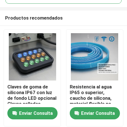
Productos recomendados
Claves de goma de
Resistencia al agua
Inicio
silicona IP67 con luz
IP65 o superior,
de fondo LED opcional
caucho de silicona,
Claves selladas
material flexible no
Productos
duraderas diseñadas
tóxico, ideal para usos
Enviar Consulta
Enviar Consulta
para controles
médicos, alimentarios
electrónicos
e industriales
Videos