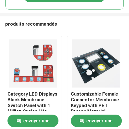
produits recommandés
Aperçu
Category LED Displays
Customizable Female
Black Membrane
Connector Membrane
Switch Panel with 1
Keypad with PET
Produits
Million Cycles Life
Button Material
Span
envoyer une
envoyer une
Vidéos