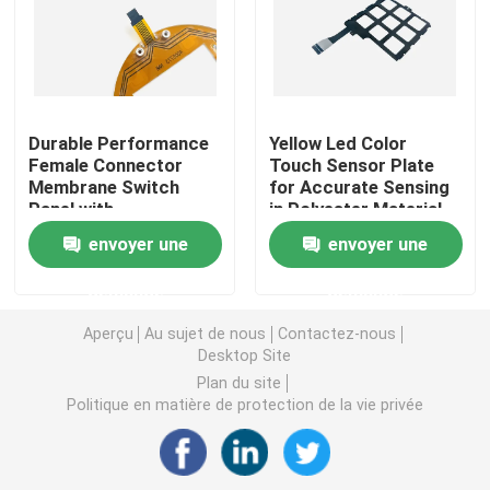
Contact à membrane d'ANIMAL FAMILIER
Contact à membrane de FPC
Durable Performance
Yellow Led Color
Female Connector
Touch Sensor Plate
Membrane Switch
for Accurate Sensing
Contact à membrane de LED
Panel with
in Polyester Material
Customizable
envoyer une
envoyer une
Embossing and 4-LEG
Contact à membrane de contre-jour
Metal Dome
demande
demande
Contact à membrane PCB
Aperçu
Au sujet de nous
Contactez-nous
Desktop Site
Plan du site
Panneau de commutation acrylique
Politique en matière de protection de la vie privée
Claviers numériques en caoutchouc de silicone