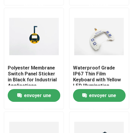
demande
demande
VR Show
A propos de nous
Visite d'usine
Polyester Membrane
Waterproof Grade
Contrôle de la qualité
Switch Panel Sticker
IP67 Thin Film
in Black for Industrial
Keyboard with Yellow
Applications
LED Illumination
Contact
envoyer une
envoyer une
demande
demande
Demande de soumission
Panneau de contact à membrane