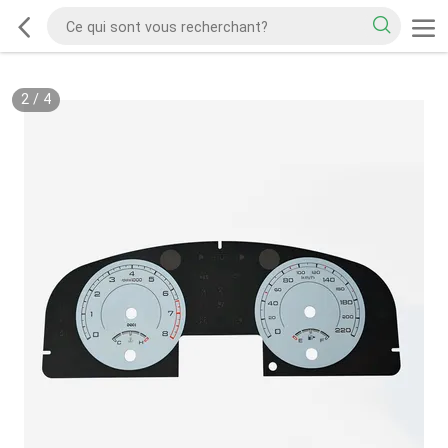
2
/
4