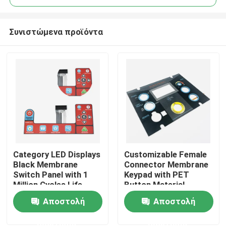
Συνιστώμενα προϊόντα
Category LED Displays
Customizable Female
Αρχική Σελίδα
Black Membrane
Connector Membrane
Switch Panel with 1
Keypad with PET
Million Cycles Life
Button Material
Προϊόντα
Span
Αποστολή
Αποστολή
ερώτησης
ερώτησης
Βίντεο