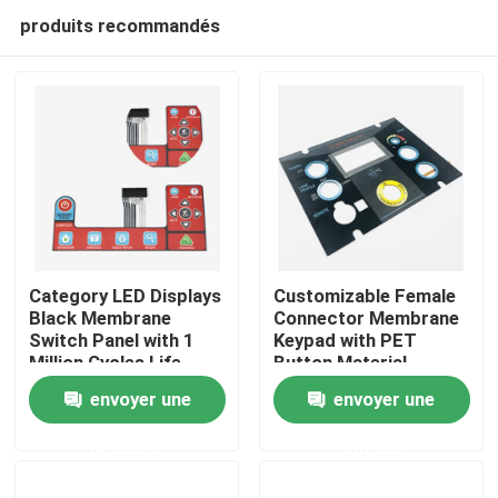
produits recommandés
Category LED Displays
Customizable Female
Black Membrane
Connector Membrane
Switch Panel with 1
Keypad with PET
Aperçu
Million Cycles Life
Button Material
Span
envoyer une
envoyer une
Produits
demande
demande
Vidéos