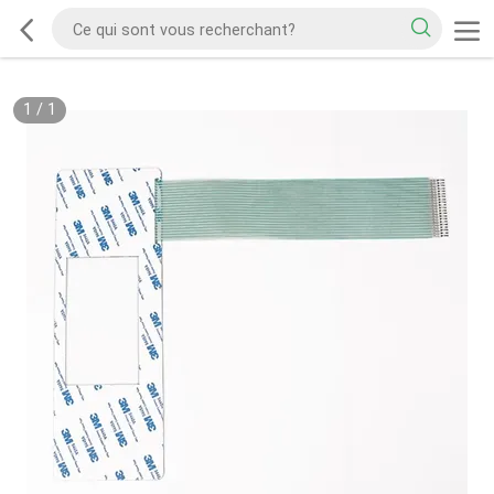
1
/
1