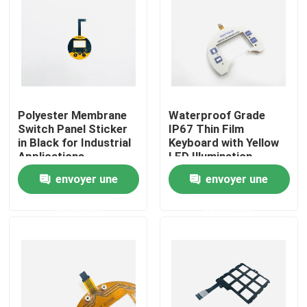
VR Show
A propos de nous
Polyester Membrane
Waterproof Grade
Visite d'usine
Switch Panel Sticker
IP67 Thin Film
in Black for Industrial
Keyboard with Yellow
Applications
LED Illumination
Contrôle de la qualité
envoyer une
envoyer une
demande
demande
Contact
Demande de soumission
Panneau de contact à membrane