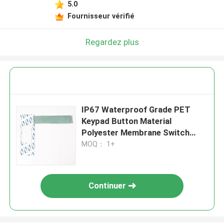
5.0
Fournisseur vérifié
Regardez plus
IP67 Waterproof Grade PET
Keypad Button Material
Polyester Membrane Switch
Panel for Industrial Automation
MOQ： 1+
Systems
Continuer