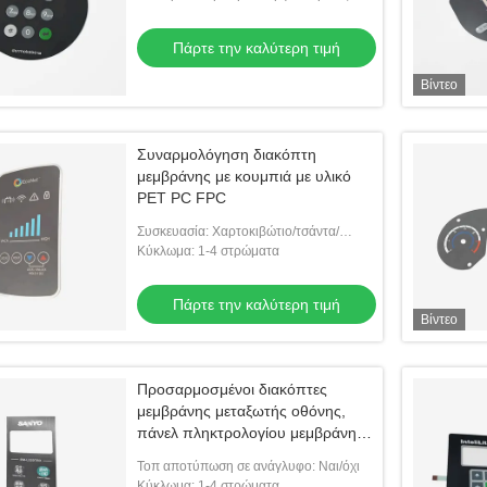
απαιτήσεις του πελάτη
Πάρτε την καλύτερη τιμή
Βίντεο
Συναρμολόγηση διακόπτη
μεμβράνης με κουμπιά με υλικό
PET PC FPC
Συσκευασία: Χαρτοκιβώτιο/τσάντα/
δίσκος
Κύκλωμα: 1-4 στρώματα
Πάρτε την καλύτερη τιμή
Βίντεο
Προσαρμοσμένοι διακόπτες
μεμβράνης μεταξωτής οθόνης,
πάνελ πληκτρολογίου μεμβράνης
πάχους 0,2 χιλιοστών
Τοπ αποτύπωση σε ανάγλυφο: Ναι/όχι
Κύκλωμα: 1-4 στρώματα