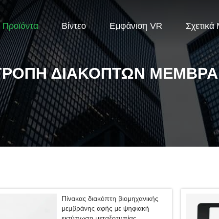
Προϊόντα
Βίντεο
Εμφάνιση VR
Σχετικά
ΤΡΟΠΉ ΔΙΑΚΟΠΤΏΝ ΜΕΜΒΡ
Πίνακας διακόπτη βιομηχανικής
μεμβράνης αφής με ψηφιακή
εκτύπωση μεταξοτυπίας