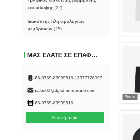
Γραφικός διακόπτης μεμβράνης
επικάλυψης
(22)
διακόπτης πληκτρολογίων
μεμβρανών
(25)
ΜΑΣ ΕΛΆΤΕ ΣΕ ΕΠΑΦΉ ΜΕ
86-0769-83939816-13377726097
sales02@dgkdmembrane.com
Βίντεο
86-0769-83939816
Επαφή τώρα