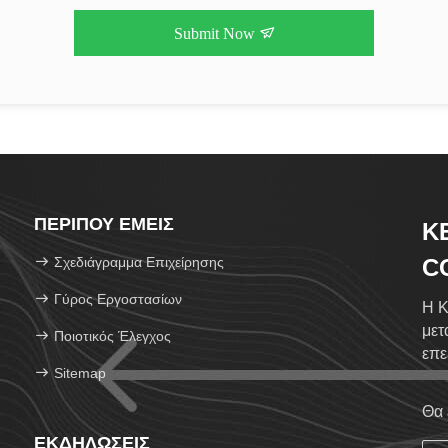
Submit Now
ΠΕΡΊΠΟΥ ΕΜΕΊΣ
K
Σχεδιάγραμμα Επιχείρησης
CO
Γύρος Εργοστασίων
Η K
μετ
Ποιοτικός Έλεγχος
επε
Sitemap
κατ
Θα 
ΕΚΔΗΛΏΣΕΙΣ