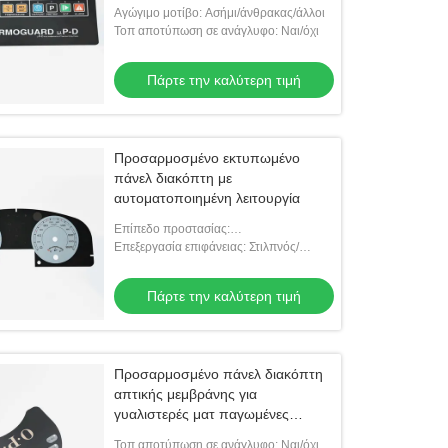
επιφάνειας
Αγώγιμο μοτίβο: Ασήμι/άνθρακας/άλλοι
Τοπ αποτύπωση σε ανάγλυφο: Ναι/όχι
Πάρτε την καλύτερη τιμή
Προσαρμοσμένο εκτυπωμένο
πάνελ διακόπτη με
αυτοματοποιημένη λειτουργία
Επίπεδο προστασίας:
IP65/IP67/IP68/Others
Επεξεργασία επιφάνειας: Στιλπνός/
μεταλλίνη/παγωμένος
Πάρτε την καλύτερη τιμή
Προσαρμοσμένο πάνελ διακόπτη
απτικής μεμβράνης για
γυαλιστερές ματ παγωμένες
επιφάνειες
Τοπ αποτύπωση σε ανάγλυφο: Ναι/όχι