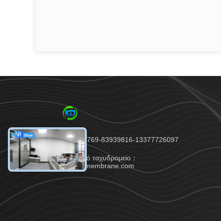
Τηλ.：86-0769-83939816-13377726097
Ηλεκτρονικό ταχυδρομείο：
sales02@dgkdmembrane.com