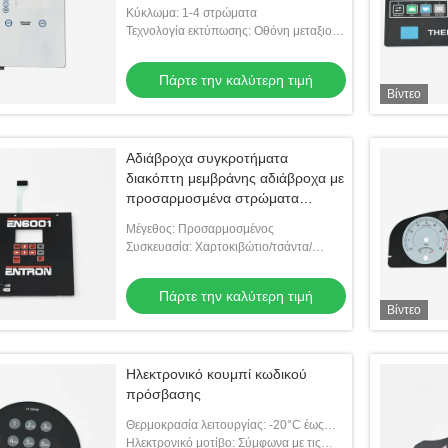
Κύκλωμα: 1-4 στρώματα
Τεχνολογία εκτύπωσης: Οθόνη μεταξιού/
ψηφιακή εκτύπωση
Πάρτε την καλύτερη τιμή
Βίντεο
Αδιάβροχα συγκροτήματα
διακόπτη μεμβράνης αδιάβροχα με
προσαρμοσμένα στρώματα
κύκλωμα OEM
Μέγεθος: Προσαρμοσμένος
Συσκευασία: Χαρτοκιβώτιο/τσάντα/
δίσκος
Πάρτε την καλύτερη τιμή
Βίντεο
Ηλεκτρονικό κουμπί κωδικού
πρόσβασης
Θερμοκρασία λειτουργίας: -20°C έως
70°C
Ηλεκτρονικό μοτίβο: Σύμφωνα με τις