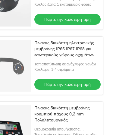
Κύκλος ζωής: 1 εκατομμύριο φορές
Πάρτε την καλύτερη τιμή
Πίνακας διακόπτη ηλεκτρονικής
μεμβράνης IP65 IP67 IP68 για
εσωτερικούς χώρους οχημάτων
Τοπ αποτύπωση σε ανάγλυφο: Ναι/όχι
Κύκλωμα: 1-4 στρώματα
Πάρτε την καλύτερη τιμή
Πίνακας διακόπτη μεμβράνης
κουμπιού πάχους 0,2 mm
Πολυλειτουργικός
Θερμοκρασία αποθήκευσης:
-30℃~+80℃
Τεχνολογία εκτύπωσης: Οθόνη μεταξιού/