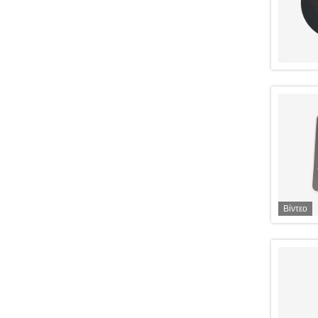
Βίντεο