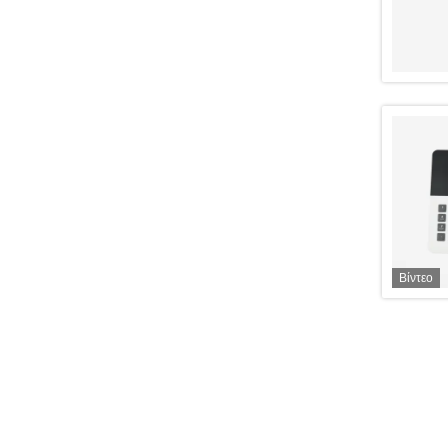
Βίντεο