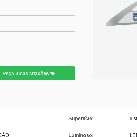
Peça umas citações
Superfície:
lus
ÇÃO
Luminoso:
LE