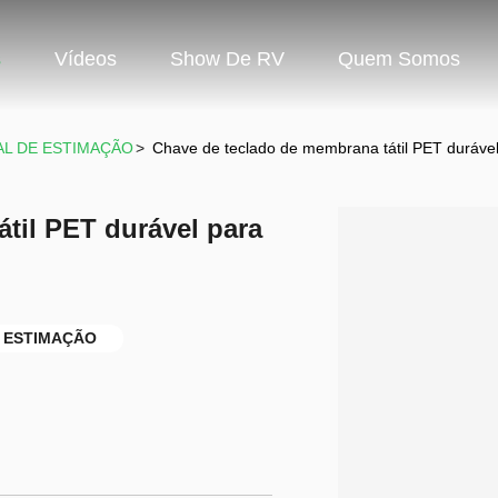
s
Vídeos
Show De RV
Quem Somos
MAL DE ESTIMAÇÃO
>
Chave de teclado de membrana tátil PET durável
til PET durável para
DE ESTIMAÇÃO