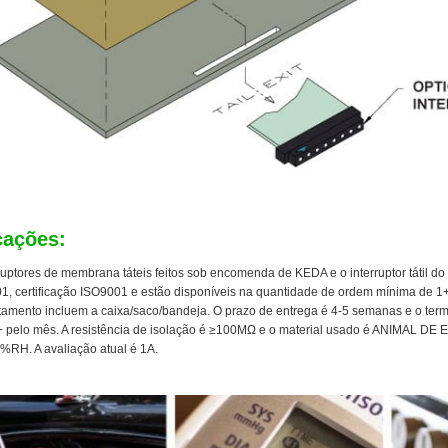
cações:
ruptores de membrana táteis feitos sob encomenda de KEDA e o interruptor tátil 
1, certificação ISO9001 e estão disponíveis na quantidade de ordem mínima de 1
amento incluem a caixa/saco/bandeja. O prazo de entrega é 4-5 semanas e o term
 pelo mês. A resistência de isolação é ≥100MΩ e o material usado é ANIMAL DE
%RH. A avaliação atual é 1A.