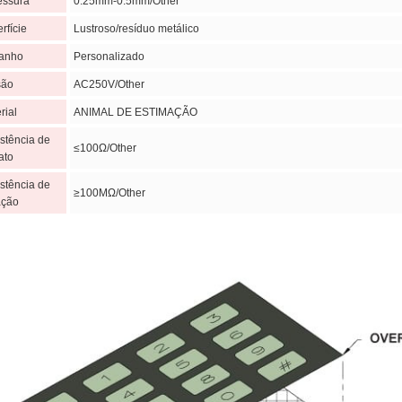
essura
0.25mm-0.5mm/Other
rfície
Lustroso/resíduo metálico
anho
Personalizado
são
AC250V/Other
rial
ANIMAL DE ESTIMAÇÃO
stência de
≤100Ω/Other
ato
stência de
≥100MΩ/Other
ação