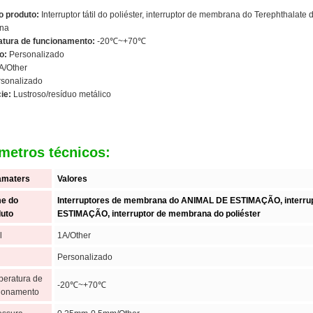
 produto:
Interruptor tátil do poliéster, interruptor de membrana do Terephthalate d
na
tura de funcionamento:
-20℃~+70℃
o:
Personalizado
A/Other
sonalizado
ie:
Lustroso/resíduo metálico
metros técnicos:
amaters
Valores
e do
Interruptores de membrana do ANIMAL DE ESTIMAÇÃO, interrupt
duto
ESTIMAÇÃO, interruptor de membrana do poliéster
l
1A/Other
Personalizado
eratura de
-20℃~+70℃
ionamento