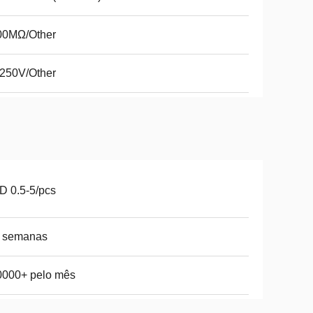
00MΩ/Other
250V/Other
 0.5-5/pcs
5 semanas
0000+ pelo mês