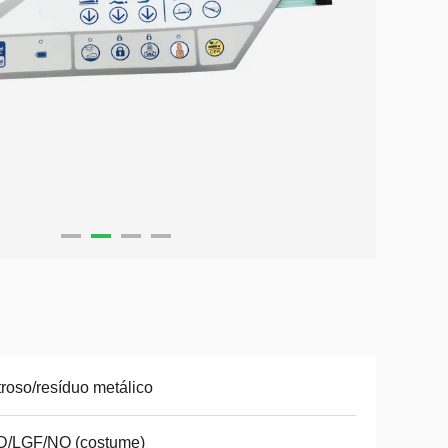
troso/resíduo metálico
D/LGF/NO (costume)