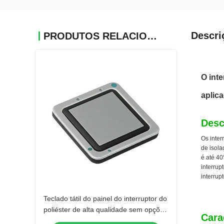
Descri
PRODUTOS RELACIONADOS
O int
aplic
Desc
Os inter
de isol
é até 40
interrup
interru
Teclado tátil do painel do interruptor do
poliéster de alta qualidade sem opções
Cara
da luz de fundo e da luz de fundo do