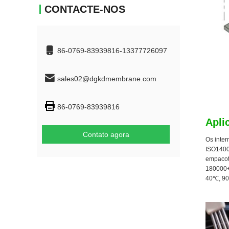
CONTACTE-NOS
86-0769-83939816-13377726097
sales02@dgkdmembrane.com
86-0769-83939816
Apli
Contato agora
Os inter
ISO1400
empacot
180000+
40℃, 90