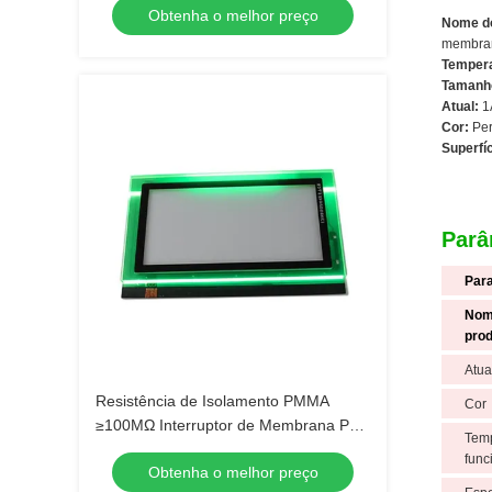
Obtenha o melhor preço
diodo emissor de luz
Nome do
membra
Tempera
Tamanh
Atual:
1
Cor:
Per
Superfíc
Parâ
Par
Nom
pro
Atua
Resistência de Isolamento PMMA
Cor
≥100MΩ Interruptor de Membrana PET
Temp
Luz de Fundo LGF para Desempenho
func
Obtenha o melhor preço
Duradouro