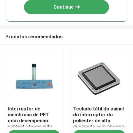
Continue
Produtos recomendados
Casa
Interruptor de
Teclado tátil do painel
Produtos
membrana de PET
do interruptor do
com desempenho
poliéster de alta
estável e longa vida
qualidade sem opções
Vídeos
útil para várias
da luz de fundo e da